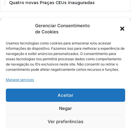
Quatro novas Praças CEUs inauguradas
Gerenciar Consentimento
de Cookies
Usamos tecnologias como cookies para armazenar e/ou acessar
informações do dispositivo. Fazemos isso para melhorar a experiência de
navegação e exibir anúncios personalizados. O consentimento para
essas tecnologias nos permitirá processar dados como comportamento
Ockara é uma plataforma multicultural e criativa. Nossa proposta é
de navegação ou IDs exclusivos neste site. Não consentir ou retirar o
oferecer o máximo de ferramentas para realizadores e
consentimento pode afetar negativamente certos recursos e funções.
gerenciadores de espaços criativos e culturais.
Manage services
YouTube
Instagram
Aceitar
Negar
© Merak Produções Criativas. CNPJ: 39.155.931/0001-02.
Inscrição Municipal: 47927301. Todos os direitos Reservados.
Ver preferências