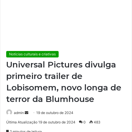
Notícias culturais e criativas
Universal Pictures divulga
primeiro trailer de
Lobisomem, novo longa de
terror da Blumhouse
admin
M
19 de outubro de 2024
a
Última Atualização 19 de outubro de 2024
0
483
n
2 minutos de leitura