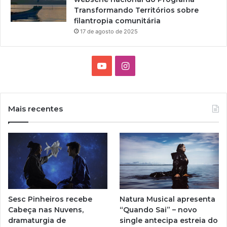
Transformando Territórios sobre
filantropia comunitária
17 de agosto de 2025
Y
I
o
n
u
s
Mais recentes
T
t
u
a
b
g
e
r
Sesc Pinheiros recebe
Natura Musical apresenta
a
Cabeça nas Nuvens,
“Quando Sai” – novo
dramaturgia de
single antecipa estreia do