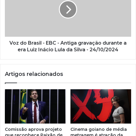
a
i
l
Voz do Brasil - EBC - Antiga gravação durante a
era Luiz Inácio Lula da Silva - 24/10/2024
Artigos relacionados
Comissão aprova projeto
Cinema goiano de média
que reconhece Paixão de
metragem é atração da