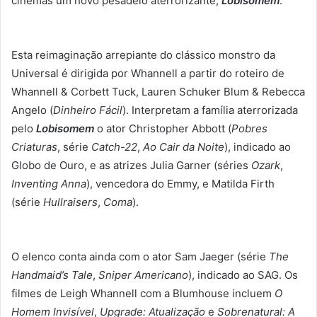
cinemas um novo pesadelo aterrorizante,
Lobisomem
.
Esta reimaginação arrepiante do clássico monstro da
Universal é dirigida por Whannell a partir do roteiro de
Whannell & Corbett Tuck, Lauren Schuker Blum & Rebecca
Angelo (
Dinheiro Fácil
). Interpretam a família aterrorizada
pelo
Lobisomem
o ator Christopher Abbott (
Pobres
Criaturas
, série
Catch-22
,
Ao Cair da Noite
), indicado ao
Globo de Ouro, e as atrizes Julia Garner (séries
Ozark
,
Inventing Anna
), vencedora do Emmy, e Matilda Firth
(série
Hullraisers
,
Coma
).
O elenco conta ainda com o ator Sam Jaeger (série
The
Handmaid’s Tale
,
Sniper Americano
), indicado ao SAG. Os
filmes de Leigh Whannell com a Blumhouse incluem
O
Homem Invisível
,
Upgrade: Atualização
e
Sobrenatural: A