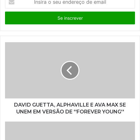
n
s
i
r
a
o
s
e
u
e
n
d
e
r
e
ç
DAVID GUETTA, ALPHAVILLE E AVA MAX SE
o
UNEM EM VERSÃO DE ''FOREVER YOUNG''
d
e
e
m