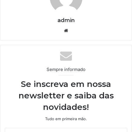
admin
We
bsi
te
Sempre informado
Se inscreva em nossa
newsletter e saiba das
novidades!
Tudo em primeira mão.
I