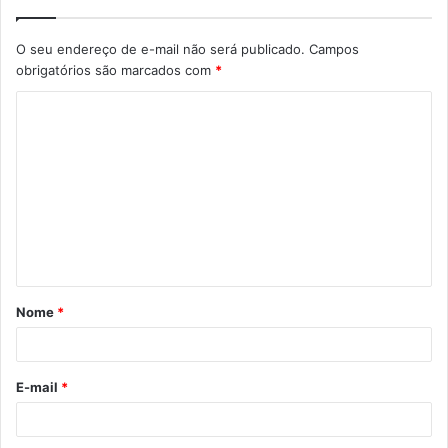
O seu endereço de e-mail não será publicado.
Campos
obrigatórios são marcados com
*
C
o
m
e
n
t
á
Nome
*
r
i
o
E-mail
*
*