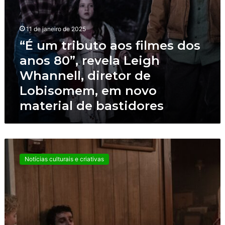
h
o
e
a
c
o
11 de janeiro de 2025
e
s
“É um tributo aos filmes dos
”
f
,
anos 80”, revela Leigh
i
r
l
Whannell, diretor de
e
m
v
Lobisomem, em novo
e
e
material de bastidores
s
l
d
a
o
d
s
i
U
a
r
n
n
e
Notícias culturais e criativas
i
o
t
v
s
o
e
8
r
r
0
d
s
”
o
a
,
n