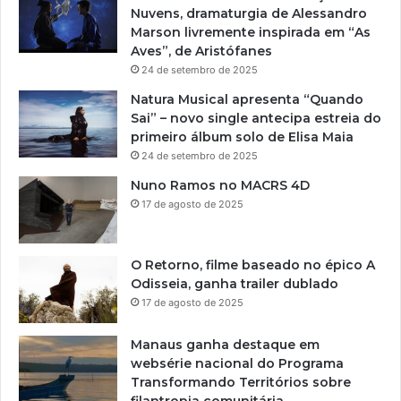
E
A
Nuvens, dramaturgia de Alessandro
T
S
R
Marson livremente inspirada em “As
E
T
D
Aves”, de Aristófanes
M
R
Y
24 de setembro de 2025
N
E
,
O
I
Natura Musical apresenta “Quando
G
V
A
Sai” – novo single antecipa estreia do
A
O
N
primeiro álbum solo de Elisa Maia
N
T
O
24 de setembro de 2025
H
R
B
A
A
Nuno Ramos no MACRS 4D
R
E
I
17 de agosto de 2025
A
X
L
S
P
E
I
O
R
O Retorno, filme baseado no épico A
L
S
D
Odisseia, ganha trailer dublado
I
I
17 de agosto de 2025
Ç
V
Ã
U
Manaus ganha destaque em
O
L
websérie nacional do Programa
D
G
Transformando Territórios sobre
E
A