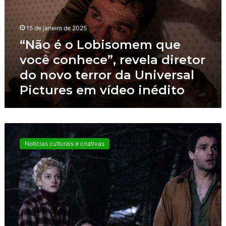
é
o
L
15 de janeiro de 2025
o
“Não é o Lobisomem que
b
você conhece”, revela diretor
i
s
do novo terror da Universal
o
Pictures em vídeo inédito
m
e
m
q
“
u
É
e
Notícias culturais e criativas
u
v
m
o
t
c
r
ê
i
c
b
o
u
n
t