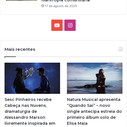
filantropia comunitária
F
D
17 de agosto de 2025
O
O
T
O
Y
I
S
I
o
n
N
É
u
s
D
Mais recentes
I
T
t
T
A
u
a
S
b
g
e
r
Sesc Pinheiros recebe
Natura Musical apresenta
a
Cabeça nas Nuvens,
“Quando Sai” – novo
dramaturgia de
single antecipa estreia do
m
Alessandro Marson
primeiro álbum solo de
livremente inspirada em
Elisa Maia