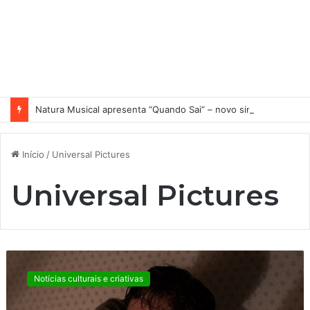
Natura Musical apresenta “Quando Sai” – novo single antecipa estreia do primeiro álbum solo de Elisa Maia
Início
/
Universal Pictures
Universal Pictures
“
N
Notícias culturais e criativas
ã
o