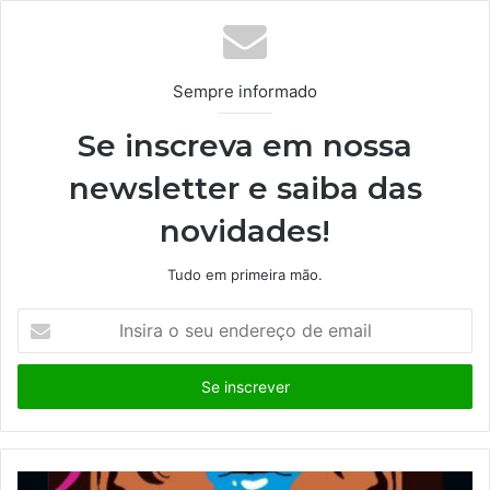
Sempre informado
Se inscreva em nossa
newsletter e saiba das
novidades!
Tudo em primeira mão.
I
n
s
i
r
a
o
s