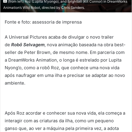
(from left) Roz (Lupita N’yongo), and Brightbill (Kit Connor) in DreamWorks
Animation’s Wild Robot, directed by Chris Sanders.
Fonte e foto: assessoria de imprensa
A Universal Pictures acaba de divulgar o novo trailer
de
Robô Selvagem
, nova animação baseada na obra best-
seller de Peter Brown, de mesmo nome. Em parceria com
a DreamWorks Animation, o longa é estrelado por Lupita
Nyong’o, como a robô Roz, que conhece uma nova vida
após naufragar em uma ilha e precisar se adaptar ao novo
ambiente.
Após Roz acordar e conhecer sua nova vida, ela começa a
interagir com as criaturas da ilha, como um pequeno
ganso que, ao ver a máquina pela primeira vez, a adota