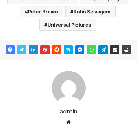
Peter Brown
Robô Selvagem
Universal Pictures
admin
We
bsi
te