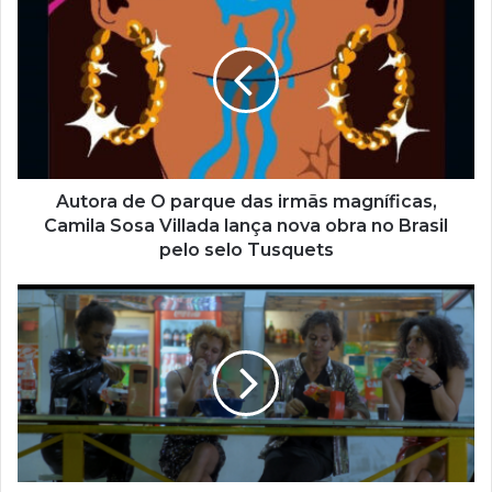
e
u
e
n
d
e
r
e
ç
Autora de O parque das irmãs magníficas,
o
Camila Sosa Villada lança nova obra no Brasil
d
pelo selo Tusquets
e
e
m
a
i
l