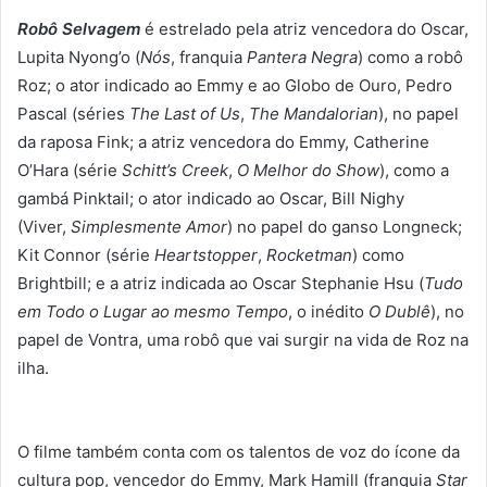
Robô Selvagem
é estrelado pela atriz vencedora do Oscar,
Lupita Nyong’o (
Nós
, franquia
Pantera Negra
) como a robô
Roz; o ator indicado ao Emmy e ao Globo de Ouro, Pedro
Pascal (séries
The Last of Us
,
The Mandalorian
), no papel
da raposa Fink; a atriz vencedora do Emmy, Catherine
O’Hara (série
Schitt’s Creek
,
O Melhor do Show
), como a
gambá Pinktail; o ator indicado ao Oscar, Bill Nighy
(Viver,
Simplesmente Amor
) no papel do ganso Longneck;
Kit Connor (série
Heartstopper
,
Rocketman
) como
Brightbill; e a atriz indicada ao Oscar Stephanie Hsu (
Tudo
em Todo o Lugar ao mesmo Tempo
, o inédito
O Dublê
), no
papel de Vontra, uma robô que vai surgir na vida de Roz na
ilha.
O filme também conta com os talentos de voz do ícone da
cultura pop, vencedor do Emmy, Mark Hamill (franquia
Star