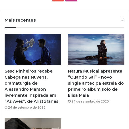
o
n
u
s
Mais recentes
T
t
u
a
b
g
e
r
Sesc Pinheiros recebe
Natura Musical apresenta
a
Cabeça nas Nuvens,
“Quando Sai” – novo
dramaturgia de
single antecipa estreia do
m
Alessandro Marson
primeiro álbum solo de
livremente inspirada em
Elisa Maia
“As Aves”, de Aristófanes
24 de setembro de 2025
24 de setembro de 2025