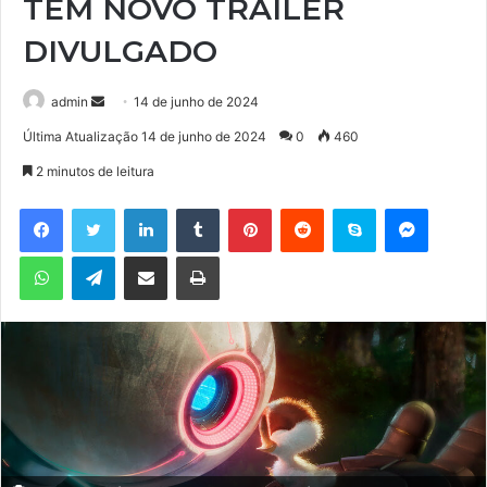
TEM NOVO TRAILER
DIVULGADO
admin
M
14 de junho de 2024
a
Última Atualização 14 de junho de 2024
0
460
n
2 minutos de leitura
d
e
Facebook
Twitter
Linkedin
Tumblr
Pinterest
Reddit
Skype
Messenger
u
WhatsApp
Telegram
Compartilhar via e-mail
Imprimir
m
e
-
m
a
i
l