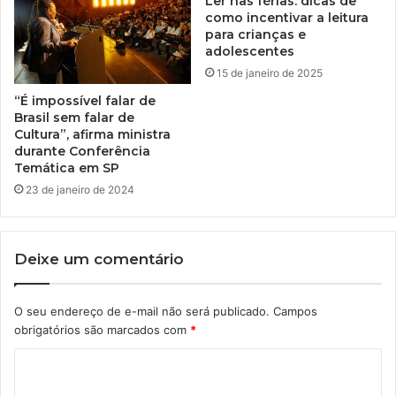
Ler nas férias: dicas de
como incentivar a leitura
para crianças e
adolescentes
15 de janeiro de 2025
“É impossível falar de
Brasil sem falar de
Cultura”, afirma ministra
durante Conferência
Temática em SP
23 de janeiro de 2024
Deixe um comentário
O seu endereço de e-mail não será publicado.
Campos
obrigatórios são marcados com
*
C
o