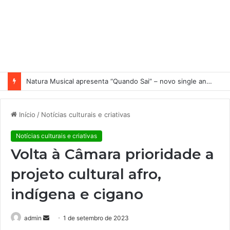
Natura Musical apresenta “Quando Sai” – novo single antecipa estreia do primeiro álbum solo de Elisa Maia
Início
/
Notícias culturais e criativas
Notícias culturais e criativas
Volta à Câmara prioridade a
projeto cultural afro,
indígena e cigano
admin
M
1 de setembro de 2023