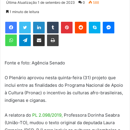
a
Última Atualização 1 de setembro de 2023
0
588
n
1 minuto de leitura
d
e
Facebook
Twitter
Linkedin
Tumblr
Pinterest
Reddit
Skype
Messenger
u
WhatsApp
Telegram
Compartilhar via e-mail
Imprimir
m
e
-
m
Fonte e foto: Agência Senado
a
i
l
O Plenário aprovou nesta quinta-feira (31) projeto que
inclui entre as finalidades do Programa Nacional de Apoio
à Cultura (Pronac) o incentivo às culturas afro-brasileiras,
indígenas e ciganas.
A relatora do
PL 2.098/2019,
Professora Dorinha Seabra
(União-TO), mudou o texto original da deputada Laura