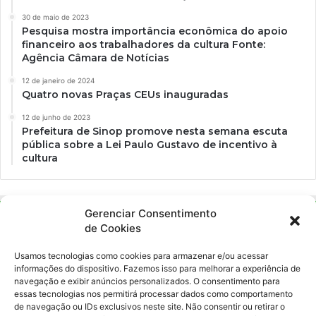
30 de maio de 2023
Pesquisa mostra importância econômica do apoio
financeiro aos trabalhadores da cultura Fonte:
Agência Câmara de Notícias
12 de janeiro de 2024
Quatro novas Praças CEUs inauguradas
12 de junho de 2023
Prefeitura de Sinop promove nesta semana escuta
pública sobre a Lei Paulo Gustavo de incentivo à
cultura
Gerenciar Consentimento
de Cookies
Usamos tecnologias como cookies para armazenar e/ou acessar
informações do dispositivo. Fazemos isso para melhorar a experiência de
navegação e exibir anúncios personalizados. O consentimento para
essas tecnologias nos permitirá processar dados como comportamento
Ockara é uma plataforma multicultural e criativa. Nossa proposta é
de navegação ou IDs exclusivos neste site. Não consentir ou retirar o
oferecer o máximo de ferramentas para realizadores e