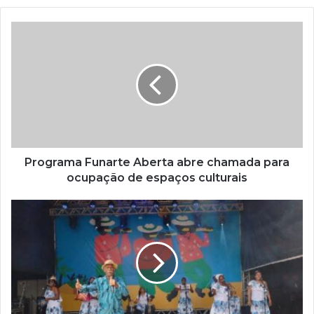
o
s
e
u
e
n
d
e
r
e
ç
Programa Funarte Aberta abre chamada para
o
ocupação de espaços culturais
d
e
e
m
a
i
l