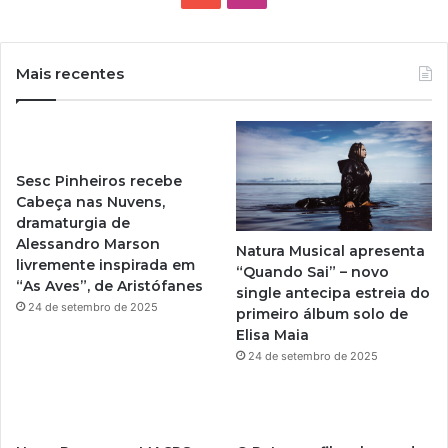
o
n
u
s
Mais recentes
T
t
u
a
Sesc Pinheiros recebe
b
g
Cabeça nas Nuvens,
dramaturgia de
e
r
Alessandro Marson
Natura Musical apresenta
livremente inspirada em
a
“Quando Sai” – novo
“As Aves”, de Aristófanes
single antecipa estreia do
m
24 de setembro de 2025
primeiro álbum solo de
Elisa Maia
24 de setembro de 2025