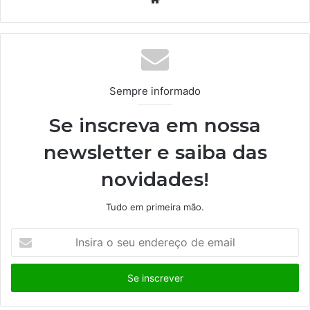
bsi
te
Sempre informado
Se inscreva em nossa
newsletter e saiba das
novidades!
Tudo em primeira mão.
I
n
s
i
r
a