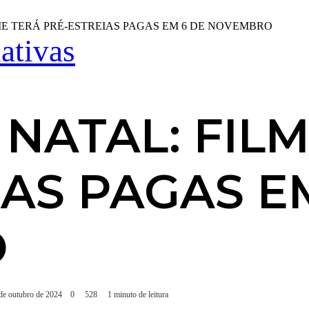
E TERÁ PRÉ-ESTREIAS PAGAS EM 6 DE NOVEMBRO
iativas
NATAL: FILM
IAS PAGAS E
O
 de outubro de 2024
0
528
1 minuto de leitura