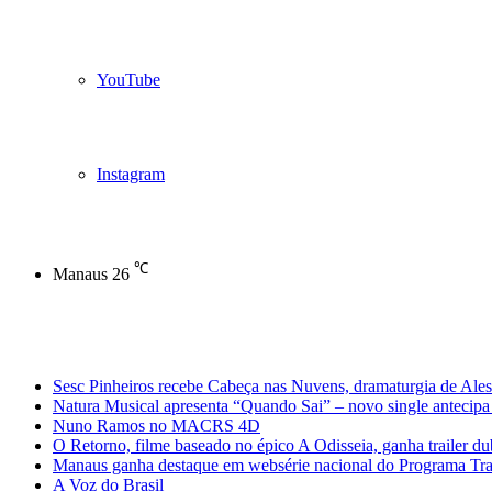
YouTube
Instagram
℃
Manaus
26
Notícias de Última Hora
Sesc Pinheiros recebe Cabeça nas Nuvens, dramaturgia de Ales
Natura Musical apresenta “Quando Sai” – novo single antecipa 
Nuno Ramos no MACRS 4D
O Retorno, filme baseado no épico A Odisseia, ganha trailer d
Manaus ganha destaque em websérie nacional do Programa Trans
A Voz do Brasil