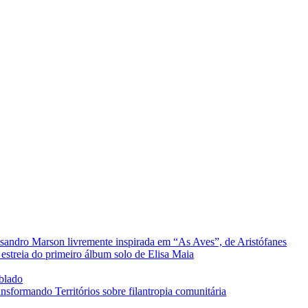
sandro Marson livremente inspirada em “As Aves”, de Aristófanes
estreia do primeiro álbum solo de Elisa Maia
ublado
formando Territórios sobre filantropia comunitária