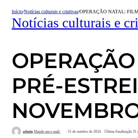
Início
/
Notícias culturais e criativas
/
OPERAÇÃO NATAL: FILM
Notícias culturais e cr
OPERAÇÃO 
PRÉ-ESTRE
NOVEMBR
admin
Mande um e-mail
31 de outubro de 2024
Última Atualização 31