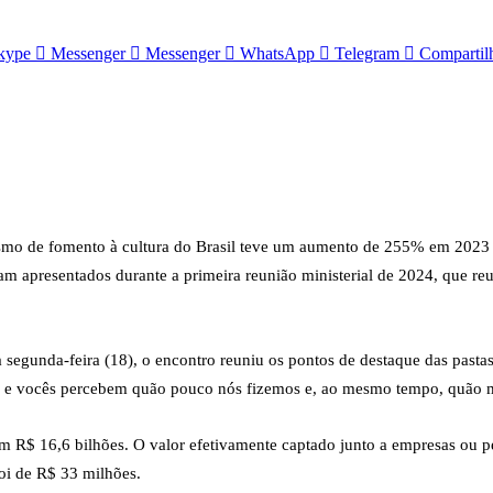
kype
Messenger
Messenger
WhatsApp
Telegram
Compartilh
nismo de fomento à cultura do Brasil teve um aumento de 255% em 202
am apresentados durante a primeira reunião ministerial de 2024, que re
 segunda-feira (18), o encontro reuniu os pontos de destaque das pasta
o e vocês percebem quão pouco nós fizemos e, ao mesmo tempo, quão mu
 R$ 16,6 bilhões. O valor efetivamente captado junto a empresas ou pess
oi de R$ 33 milhões.