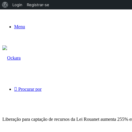
Sobre
Login
Registrar-se
o
WordPress
Menu
Procurar por
Liberação para captação de recursos da Lei Rouanet aumenta 255% 