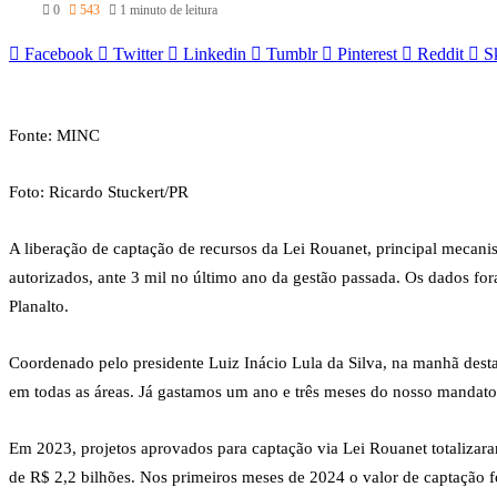
0
543
1 minuto de leitura
Facebook
Twitter
Linkedin
Tumblr
Pinterest
Reddit
S
Fonte: MINC
Foto: Ricardo Stuckert/PR
A liberação de captação de recursos da Lei Rouanet, principal meca
autorizados, ante 3 mil no último ano da gestão passada. Os dados for
Planalto.
Coordenado pelo presidente Luiz Inácio Lula da Silva, na manhã desta
em todas as áreas. Já gastamos um ano e três meses do nosso mandat
Em 2023, projetos aprovados para captação via Lei Rouanet totalizaram
de R$ 2,2 bilhões. Nos primeiros meses de 2024 o valor de captação f