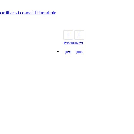
rtilhar via e-mail
Imprimir
Previous
Next
post
post