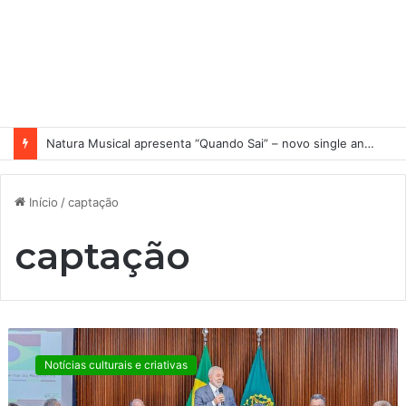
Natura Musical apresenta “Quando Sai” – novo single antecipa estreia do primeiro álbum solo de Elisa Maia
Início
/
captação
captação
L
i
Notícias culturais e criativas
b
e