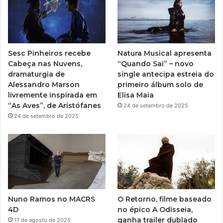
u
a
b
g
e
r
Sesc Pinheiros recebe
Natura Musical apresenta
a
Cabeça nas Nuvens,
“Quando Sai” – novo
dramaturgia de
single antecipa estreia do
m
Alessandro Marson
primeiro álbum solo de
livremente inspirada em
Elisa Maia
“As Aves”, de Aristófanes
24 de setembro de 2025
24 de setembro de 2025
Nuno Ramos no MACRS
O Retorno, filme baseado
4D
no épico A Odisseia,
ganha trailer dublado
17 de agosto de 2025