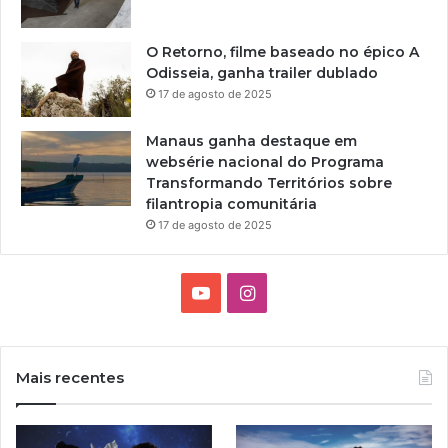
M
S
O Retorno, filme baseado no épico A
C
Odisseia, ganha trailer dublado
u
17 de agosto de 2025
l
t
u
Manaus ganha destaque em
r
websérie nacional do Programa
a
Transformando Territórios sobre
l
filantropia comunitária
17 de agosto de 2025
Y
I
o
n
u
s
Mais recentes
T
t