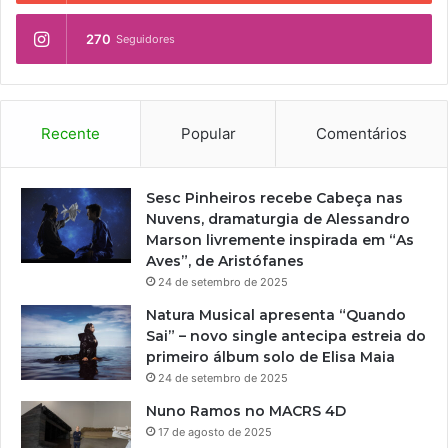
t
e
u
270
Seguidores
n
r
t
a
o
i
d
s
e
v
Recente
Popular
Comentários
e
i
m
a
p
L
Sesc Pinheiros recebe Cabeça nas
r
e
Nuvens, dramaturgia de Alessandro
e
i
Marson livremente inspirada em “As
s
R
Aves”, de Aristófanes
a
o
24 de setembro de 2025
s
u
p
Natura Musical apresenta “Quando
a
a
Sai” – novo single antecipa estreia do
n
r
primeiro álbum solo de Elisa Maia
e
a
24 de setembro de 2025
t
o
Nuno Ramos no MACRS 4D
I
17 de agosto de 2025
C