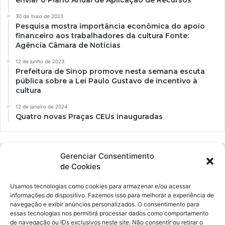
enviar o Plano Anual de Aplicação de Recursos
30 de maio de 2023
Pesquisa mostra importância econômica do apoio
financeiro aos trabalhadores da cultura Fonte:
Agência Câmara de Notícias
12 de junho de 2023
Prefeitura de Sinop promove nesta semana escuta
pública sobre a Lei Paulo Gustavo de incentivo à
cultura
12 de janeiro de 2024
Quatro novas Praças CEUs inauguradas
Gerenciar Consentimento
de Cookies
Usamos tecnologias como cookies para armazenar e/ou acessar
informações do dispositivo. Fazemos isso para melhorar a experiência de
navegação e exibir anúncios personalizados. O consentimento para
essas tecnologias nos permitirá processar dados como comportamento
Ockara é uma plataforma multicultural e criativa. Nossa proposta é
de navegação ou IDs exclusivos neste site. Não consentir ou retirar o