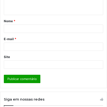
n
t
á
Nome
*
r
i
o
E-mail
*
*
Site
Siga em nossas redes