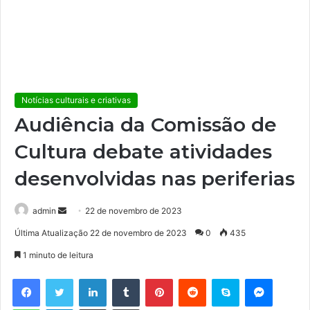
Notícias culturais e criativas
Audiência da Comissão de
Cultura debate atividades
desenvolvidas nas periferias
Mande
admin
22 de novembro de 2023
um
Última Atualização 22 de novembro de 2023
0
435
e-
1 minuto de leitura
mail
Facebook
Twitter
Linkedin
Tumblr
Pinterest
Reddit
Skype
Messen
WhatsApp
Telegram
Compartilhar via e-mail
Imprimir