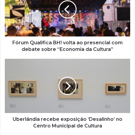
e
n
d
e
r
e
ç
Fórum Qualifica BH! volta ao presencial com
o
debate sobre “Economia da Cultura”
d
e
e
m
a
i
l
Uberlândia recebe exposição ‘Desalinho’ no
Centro Municipal de Cultura