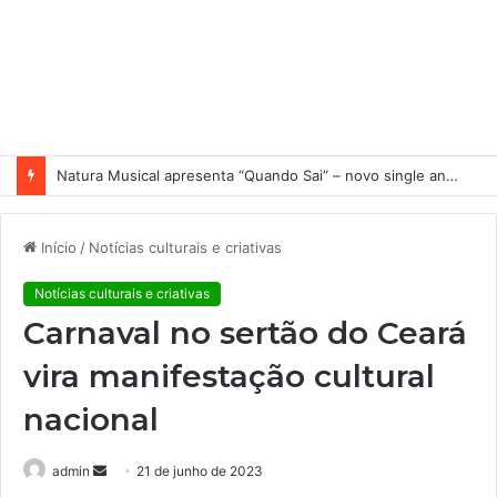
Natura Musical apresenta “Quando Sai” – novo single antecipa estreia do primeiro álbum solo de Elisa Maia
Início
/
Notícias culturais e criativas
Notícias culturais e criativas
Carnaval no sertão do Ceará
vira manifestação cultural
nacional
admin
M
21 de junho de 2023