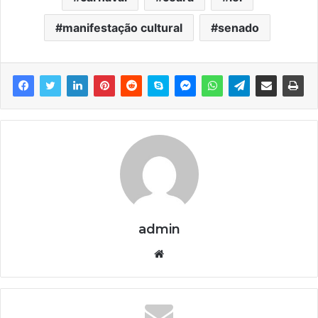
manifestação cultural
senado
admin
We
bsi
te