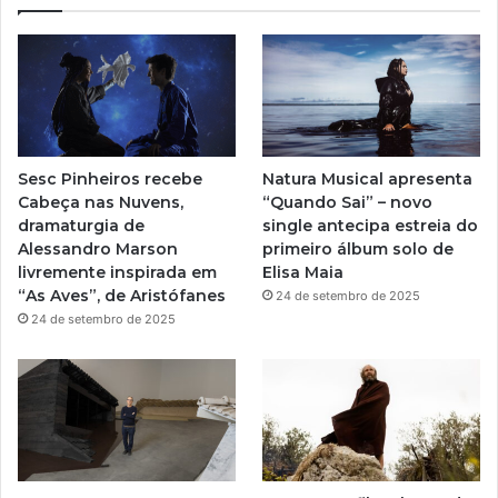
T
t
u
a
b
g
e
r
Sesc Pinheiros recebe
Natura Musical apresenta
a
Cabeça nas Nuvens,
“Quando Sai” – novo
dramaturgia de
single antecipa estreia do
m
Alessandro Marson
primeiro álbum solo de
livremente inspirada em
Elisa Maia
“As Aves”, de Aristófanes
24 de setembro de 2025
24 de setembro de 2025