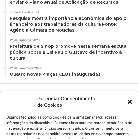
enviar o Plano Anual de Aplicação de Recursos
30 de maio de 2023
Pesquisa mostra importância econômica do apoio
financeiro aos trabalhadores da cultura Fonte:
Agência Câmara de Notícias
12 de junho de 2023
Prefeitura de Sinop promove nesta semana escuta
pública sobre a Lei Paulo Gustavo de incentivo à
cultura
12 de janeiro de 2024
Quatro novas Praças CEUs inauguradas
Gerenciar Consentimento
de Cookies
Usamos tecnologias como cookies para armazenar e/ou acessar
informações do dispositivo. Fazemos isso para melhorar a experiência de
navegação e exibir anúncios personalizados. O consentimento para
essas tecnologias nos permitirá processar dados como comportamento
Ockara é uma plataforma multicultural e criativa. Nossa proposta é