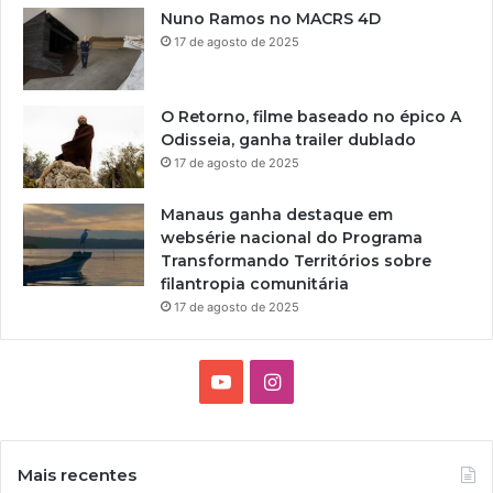
Nuno Ramos no MACRS 4D
17 de agosto de 2025
O Retorno, filme baseado no épico A
Odisseia, ganha trailer dublado
17 de agosto de 2025
Manaus ganha destaque em
websérie nacional do Programa
Transformando Territórios sobre
filantropia comunitária
17 de agosto de 2025
Y
I
o
n
u
s
Mais recentes