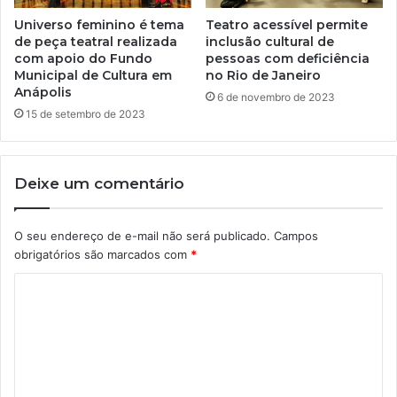
Universo feminino é tema
Teatro acessível permite
de peça teatral realizada
inclusão cultural de
com apoio do Fundo
pessoas com deficiência
Municipal de Cultura em
no Rio de Janeiro
Anápolis
6 de novembro de 2023
15 de setembro de 2023
Deixe um comentário
O seu endereço de e-mail não será publicado.
Campos
obrigatórios são marcados com
*
C
o
m
e
n