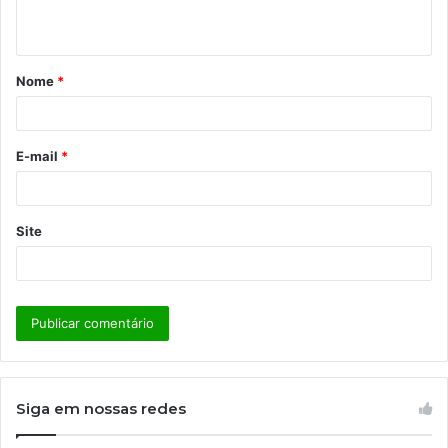
t
á
Nome
*
r
i
o
E-mail
*
*
Site
Siga em nossas redes