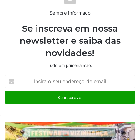
Sempre informado
Se inscreva em nossa
newsletter e saiba das
novidades!
Tudo em primeira mão.
I
n
s
i
r
a
o
s
e
u