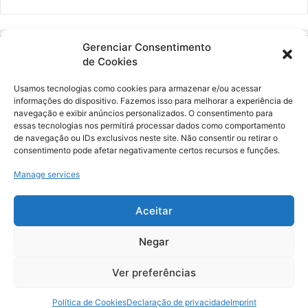
Gerenciar Consentimento
de Cookies
Usamos tecnologias como cookies para armazenar e/ou acessar
informações do dispositivo. Fazemos isso para melhorar a experiência de
navegação e exibir anúncios personalizados. O consentimento para
essas tecnologias nos permitirá processar dados como comportamento
Ockara é uma plataforma multicultural e criativa. Nossa proposta é
de navegação ou IDs exclusivos neste site. Não consentir ou retirar o
oferecer o máximo de ferramentas para realizadores e
consentimento pode afetar negativamente certos recursos e funções.
gerenciadores de espaços criativos e culturais.
Manage services
YouTube
Instagram
Aceitar
Negar
© Merak Produções Criativas. CNPJ: 39.155.931/0001-02.
Inscrição Municipal: 47927301. Todos os direitos Reservados.
Ver preferências
Política de Cookies
Declaração de privacidade
Imprint