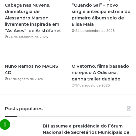
b
g
Cabeça nas Nuvens,
“Quando Sai” – novo
dramaturgia de
single antecipa estreia do
e
r
Alessandro Marson
primeiro álbum solo de
livremente inspirada em
Elisa Maia
a
“As Aves”, de Aristófanes
24 de setembro de 2025
m
24 de setembro de 2025
Nuno Ramos no MACRS
O Retorno, filme baseado
4D
no épico A Odisseia,
ganha trailer dublado
17 de agosto de 2025
17 de agosto de 2025
Posts populares
BH assume a presidência do Fórum
Nacional de Secretários Municipais de