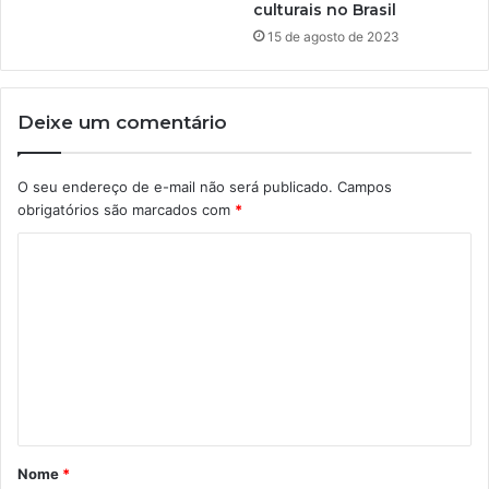
culturais no Brasil
15 de agosto de 2023
Deixe um comentário
O seu endereço de e-mail não será publicado.
Campos
obrigatórios são marcados com
*
C
o
m
e
n
t
á
Nome
*
r