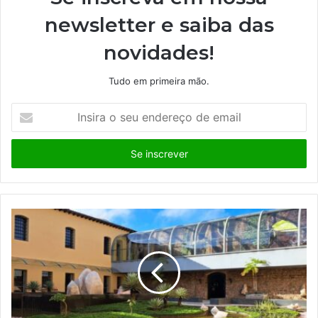
newsletter e saiba das
novidades!
Tudo em primeira mão.
I
n
s
i
r
a
o
s
e
u
e
n
d
e