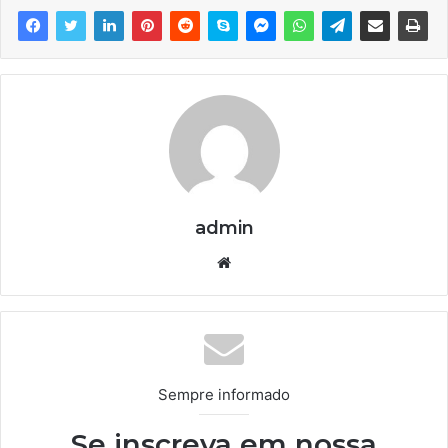
admin
We
bsi
te
Sempre informado
Se inscreva em nossa