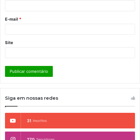
i
o
E-mail
*
*
Site
Siga em nossas redes
31
Inscritos
270
Seguidores