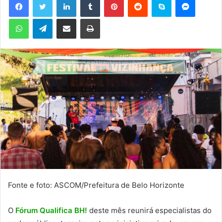
u
WhatsApp
Telegram
Compartilhar via e-mail
Imprimir
m
e
-
m
a
i
l
Fonte e foto: ASCOM/Prefeitura de Belo Horizonte
O
Fórum Qualifica BH!
deste mês reunirá especialistas do