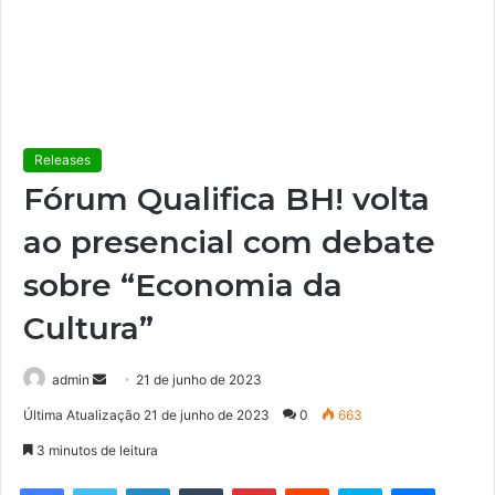
Releases
Fórum Qualifica BH! volta
ao presencial com debate
sobre “Economia da
Cultura”
admin
M
21 de junho de 2023
a
Última Atualização 21 de junho de 2023
0
663
n
3 minutos de leitura
d
e
Facebook
Twitter
Linkedin
Tumblr
Pinterest
Reddit
Skype
Messenger