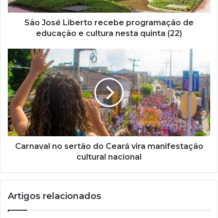
r
e
ç
São José Liberto recebe programação de
o
educação e cultura nesta quinta (22)
d
e
e
m
a
i
l
Carnaval no sertão do Ceará vira manifestação
cultural nacional
Artigos relacionados