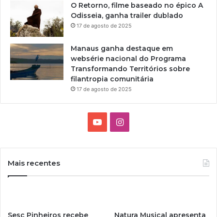
O Retorno, filme baseado no épico A
Odisseia, ganha trailer dublado
17 de agosto de 2025
Manaus ganha destaque em
websérie nacional do Programa
Transformando Territórios sobre
filantropia comunitária
17 de agosto de 2025
Y
I
o
n
u
s
Mais recentes
T
t
u
a
Sesc Pinheiros recebe
Natura Musical apresenta