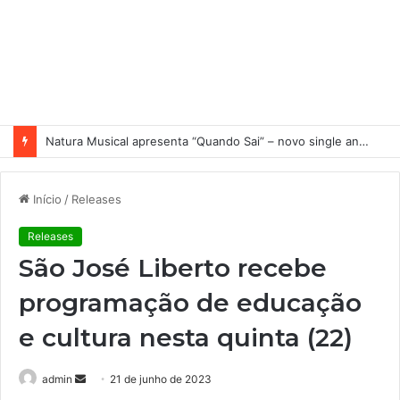
Natura Musical apresenta “Quando Sai” – novo single antecipa estreia do primeiro álbum solo de Elisa Maia
Início
/
Releases
Releases
São José Liberto recebe
programação de educação
e cultura nesta quinta (22)
admin
M
21 de junho de 2023