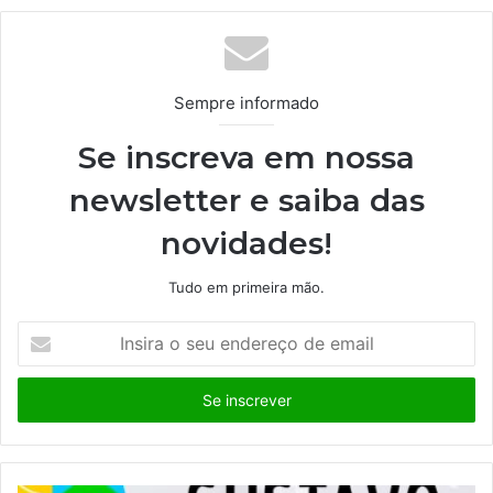
te
Sempre informado
Se inscreva em nossa
newsletter e saiba das
novidades!
Tudo em primeira mão.
I
n
s
i
r
a
o