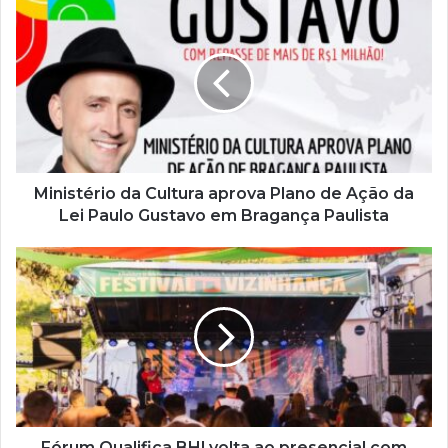
s
e
u
e
n
d
e
r
e
ç
Ministério da Cultura aprova Plano de Ação da
o
Lei Paulo Gustavo em Bragança Paulista
d
e
e
m
a
i
l
Fórum Qualifica BH! volta ao presencial com