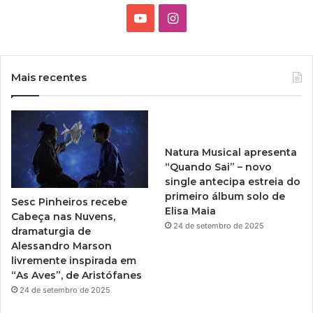
Y
I
o
n
u
s
Mais recentes
T
t
u
a
Natura Musical apresenta
b
g
“Quando Sai” – novo
single antecipa estreia do
e
r
primeiro álbum solo de
Sesc Pinheiros recebe
Elisa Maia
a
Cabeça nas Nuvens,
24 de setembro de 2025
dramaturgia de
m
Alessandro Marson
livremente inspirada em
“As Aves”, de Aristófanes
24 de setembro de 2025