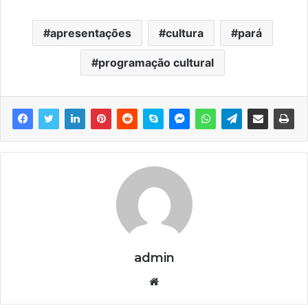
apresentações
cultura
pará
programação cultural
admin
We
bsi