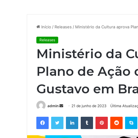
Início
/
Releases
/
Ministério da Cultura aprova Pl
Releases
Ministério da C
Plano de Ação 
Gustavo em Bra
admin
M
21 de junho de 2023
Última Atualiza
a
Facebook
Twitter
Linkedin
Tumblr
Pinterest
Reddit
S
n
d
e