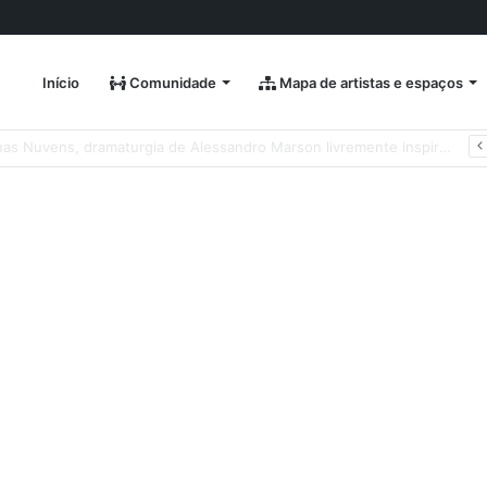
Início
Comunidade
Mapa de artistas e espaços
Natura Musical apresenta “Quando Sai” – novo single antecipa estreia do primeiro álbum solo de Elisa Maia