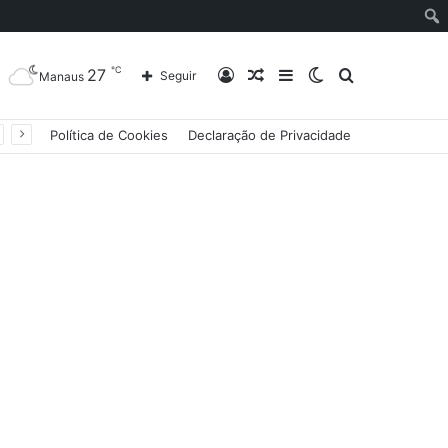
℃
27
Entrar
Artigo
Barra
Switch
Procurar
Seguir
Manaus
Política de Cookies
Declaração de Privacidade
aleatório
Lateral
skin
por