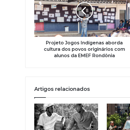
n
d
e
r
e
ç
o
Projeto Jogos Indígenas aborda
d
cultura dos povos originários com
e
alunos da EMEF Rondônia
e
m
a
i
l
Artigos relacionados