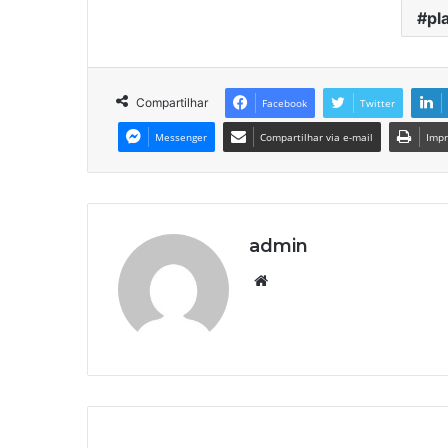
pl
Compartilhar
Facebook
Twitter
Messenger
Compartilhar via e-mail
Impr
admin
We
bsi
te