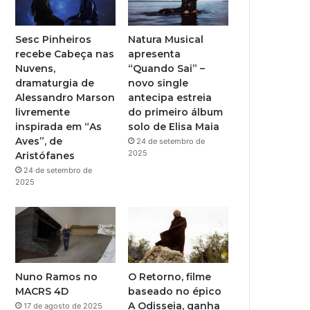
b
g
e
r
Sesc Pinheiros
Natura Musical
recebe Cabeça nas
apresenta
a
Nuvens,
“Quando Sai” –
dramaturgia de
novo single
m
Alessandro Marson
antecipa estreia
livremente
do primeiro álbum
inspirada em “As
solo de Elisa Maia
Aves”, de
24 de setembro de
2025
Aristófanes
24 de setembro de
2025
Nuno Ramos no
O Retorno, filme
MACRS 4D
baseado no épico
A Odisseia, ganha
17 de agosto de 2025