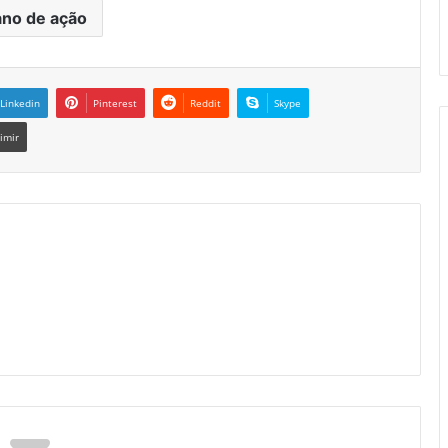
ano de ação
Linkedin
Pinterest
Reddit
Skype
imir