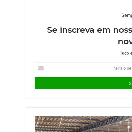
Semp
Se inscreva em noss
nov
Tudo e
I
n
s
i
r
a
o
s
e
u
e