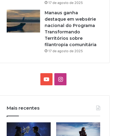
17 de agosto de 2025
Manaus ganha
destaque em websérie
nacional do Programa
Transformando
Territórios sobre
filantropia comunitária
17 de agosto de 2025
Y
I
o
n
u
s
Mais recentes
T
t
u
a