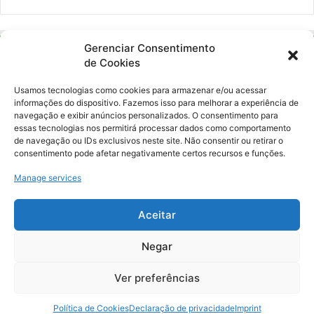
Gerenciar Consentimento
de Cookies
Usamos tecnologias como cookies para armazenar e/ou acessar
informações do dispositivo. Fazemos isso para melhorar a experiência de
navegação e exibir anúncios personalizados. O consentimento para
essas tecnologias nos permitirá processar dados como comportamento
Ockara é uma plataforma multicultural e criativa. Nossa proposta é
de navegação ou IDs exclusivos neste site. Não consentir ou retirar o
oferecer o máximo de ferramentas para realizadores e
consentimento pode afetar negativamente certos recursos e funções.
gerenciadores de espaços criativos e culturais.
Manage services
YouTube
Instagram
Aceitar
Negar
© Merak Produções Criativas. CNPJ: 39.155.931/0001-02.
Inscrição Municipal: 47927301. Todos os direitos Reservados.
Ver preferências
Política de Cookies
Declaração de privacidade
Imprint