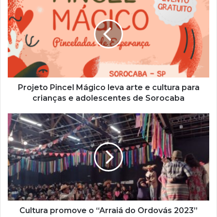
e
u
e
n
d
e
r
e
ç
Projeto Pincel Mágico leva arte e cultura para
o
crianças e adolescentes de Sorocaba
d
e
e
m
a
i
l
Cultura promove o “Arraiá do Ordovás 2023”