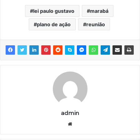
lei paulo gustavo
marabá
plano de ação
reunião
admin
We
bsi
te