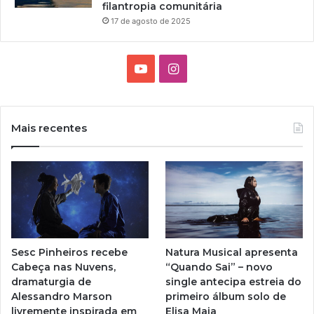
filantropia comunitária
17 de agosto de 2025
Y
I
o
n
u
s
Mais recentes
T
t
u
a
b
g
e
r
Sesc Pinheiros recebe
Natura Musical apresenta
a
Cabeça nas Nuvens,
“Quando Sai” – novo
dramaturgia de
single antecipa estreia do
m
Alessandro Marson
primeiro álbum solo de
livremente inspirada em
Elisa Maia