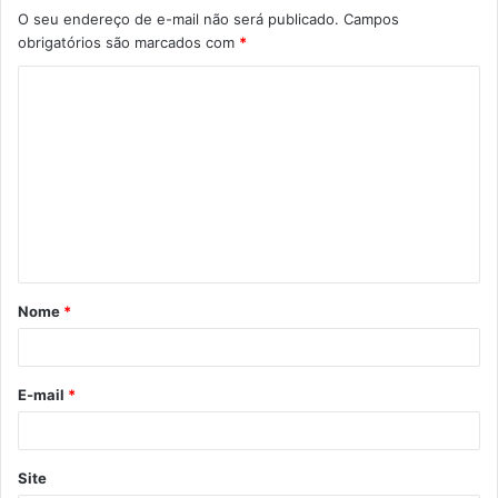
O seu endereço de e-mail não será publicado.
Campos
obrigatórios são marcados com
*
C
o
m
e
n
t
á
Nome
*
r
i
o
E-mail
*
*
Site