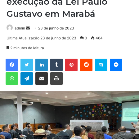
execução da Lei Paulo
Gustavo em Marabá
admin
M
23 de junho de 2023
a
Última Atualização 23 de junho de 2023
0
464
n
2 minutos de leitura
d
e
Facebook
Twitter
Linkedin
Tumblr
Pinterest
Reddit
Skype
Messenger
u
WhatsApp
Telegram
Compartilhar via e-mail
Imprimir
m
e
-
m
a
i
l