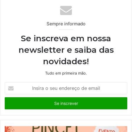
Sempre informado
Se inscreva em nossa
newsletter e saiba das
novidades!
Tudo em primeira mão.
I
n
s
i
r
a
o
s