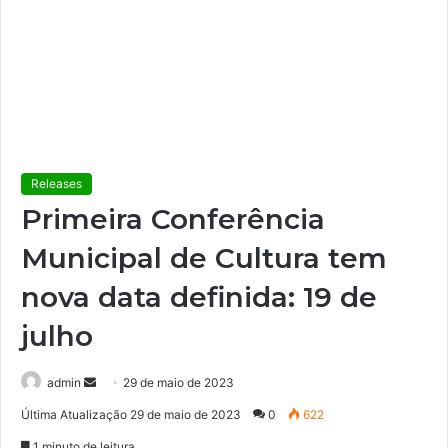
Releases
Primeira Conferência
Municipal de Cultura tem
nova data definida: 19 de
julho
admin
M
29 de maio de 2023
a
Última Atualização 29 de maio de 2023
0
622
n
1 minuto de leitura