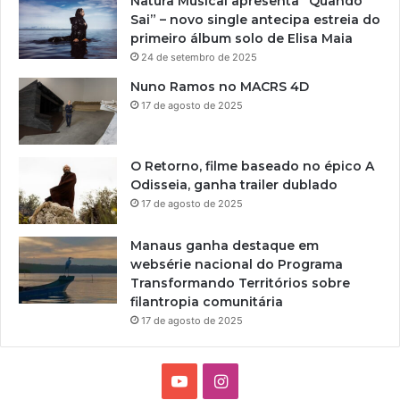
Natura Musical apresenta “Quando
Sai” – novo single antecipa estreia do
primeiro álbum solo de Elisa Maia
24 de setembro de 2025
Nuno Ramos no MACRS 4D
17 de agosto de 2025
O Retorno, filme baseado no épico A
Odisseia, ganha trailer dublado
17 de agosto de 2025
Manaus ganha destaque em
websérie nacional do Programa
Transformando Territórios sobre
filantropia comunitária
17 de agosto de 2025
Y
I