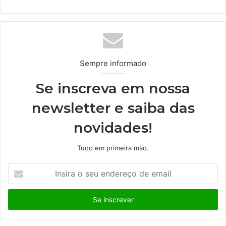
bsi
te
Sempre informado
Se inscreva em nossa
newsletter e saiba das
novidades!
Tudo em primeira mão.
I
n
s
i
r
a