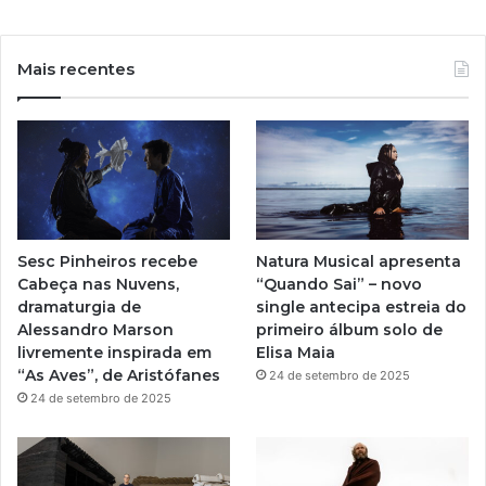
o
n
u
s
Mais recentes
T
t
u
a
b
g
e
r
Sesc Pinheiros recebe
Natura Musical apresenta
a
Cabeça nas Nuvens,
“Quando Sai” – novo
dramaturgia de
single antecipa estreia do
m
Alessandro Marson
primeiro álbum solo de
livremente inspirada em
Elisa Maia
“As Aves”, de Aristófanes
24 de setembro de 2025
24 de setembro de 2025