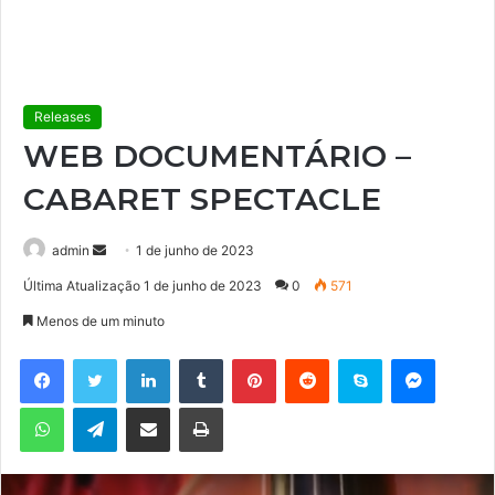
Releases
WEB DOCUMENTÁRIO –
CABARET SPECTACLE
admin
M
1 de junho de 2023
a
Última Atualização 1 de junho de 2023
0
571
n
Menos de um minuto
d
e
Facebook
Twitter
Linkedin
Tumblr
Pinterest
Reddit
Skype
Messenger
u
WhatsApp
Telegram
Compartilhar via e-mail
Imprimir
m
e
-
m