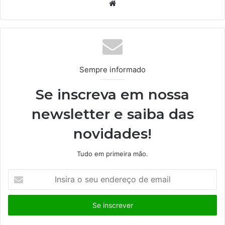
We
bsi
te
Sempre informado
Se inscreva em nossa
newsletter e saiba das
novidades!
Tudo em primeira mão.
I
n
s
i
r