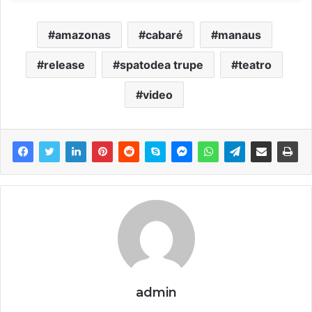
amazonas
cabaré
manaus
release
spatodea trupe
teatro
video
admin