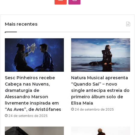
o
n
u
s
Mais recentes
T
t
u
a
b
g
e
r
Sesc Pinheiros recebe
Natura Musical apresenta
a
Cabeça nas Nuvens,
“Quando Sai” – novo
dramaturgia de
single antecipa estreia do
m
Alessandro Marson
primeiro álbum solo de
livremente inspirada em
Elisa Maia
“As Aves”, de Aristófanes
24 de setembro de 2025
24 de setembro de 2025