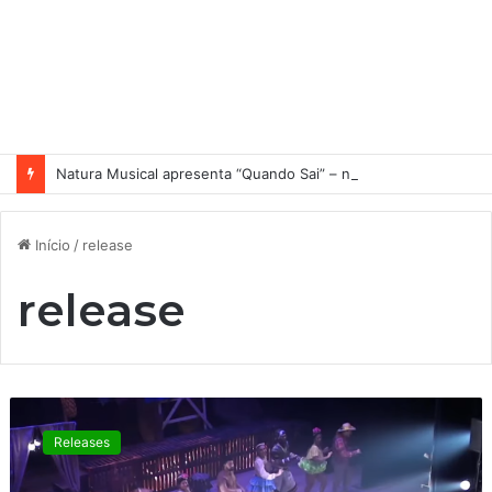
Natura Musical apresenta “Quando Sai” – novo single antecipa estreia do primeiro álbum solo de Elisa Maia
Início
/
release
release
A
M
Releases
A
Z