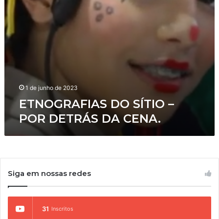
I
E
A
S
D
O
S
Í
T
I
1 de junho de 2023
O
ETNOGRAFIAS DO SÍTIO –
–
POR DETRÁS DA CENA.
P
O
R
D
E
T
Siga em nossas redes
R
Á
S
D
31
Inscritos
A