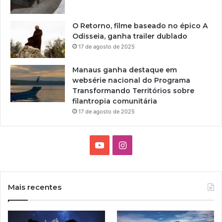
O Retorno, filme baseado no épico A
Odisseia, ganha trailer dublado
17 de agosto de 2025
Manaus ganha destaque em
websérie nacional do Programa
Transformando Territórios sobre
filantropia comunitária
17 de agosto de 2025
Y
I
o
n
u
s
Mais recentes
T
t