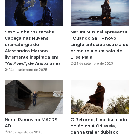
u
a
b
g
e
r
Sesc Pinheiros recebe
Natura Musical apresenta
a
Cabeça nas Nuvens,
“Quando Sai” – novo
dramaturgia de
single antecipa estreia do
m
Alessandro Marson
primeiro álbum solo de
livremente inspirada em
Elisa Maia
“As Aves”, de Aristófanes
24 de setembro de 2025
24 de setembro de 2025
Nuno Ramos no MACRS
O Retorno, filme baseado
4D
no épico A Odisseia,
ganha trailer dublado
17 de agosto de 2025