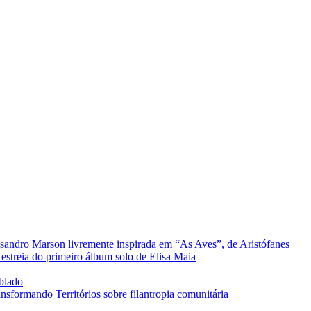
sandro Marson livremente inspirada em “As Aves”, de Aristófanes
estreia do primeiro álbum solo de Elisa Maia
ublado
formando Territórios sobre filantropia comunitária