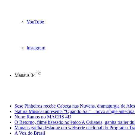
YouTube
Instagram
℃
Manaus
34
Notícias de Última Hora
Sesc Pinheiros recebe Cabeça nas Nuvens, dramaturgia de Ales
Natura Musical apresenta “Quando Sai” – novo single antecipa 
Nuno Ramos no MACRS 4D
O Retorno, filme baseado no épico A Odisseia, ganha trailer d
Manaus ganha destaque em websérie nacional do Programa Trans
A Voz do Brasil