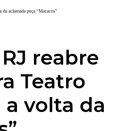
lta da aclamada peça “Macacos”
 RJ reabre
ra Teatro
 a volta da
s”