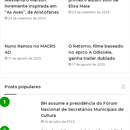
Alessandro Marson
primeiro álbum solo de
livremente inspirada em
Elisa Maia
a
“As Aves”, de Aristófanes
24 de setembro de 2025
m
24 de setembro de 2025
Nuno Ramos no MACRS
O Retorno, filme baseado
4D
no épico A Odisseia,
ganha trailer dublado
17 de agosto de 2025
17 de agosto de 2025
Posts populares
BH assume a presidência do Fórum
Nacional de Secretários Municipais de
Cultura
14 de julho de 2023