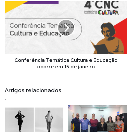
e
m
a
i
l
Conferência Temática Cultura e Educação
ocorre em 15 de janeiro
Artigos relacionados