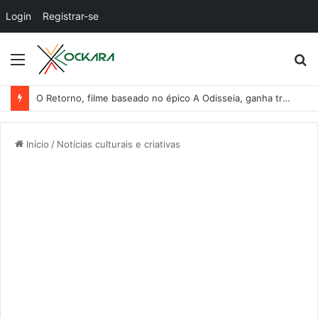
Login
Registrar-se
Menu
P
p
O Retorno, filme baseado no épico A Odisseia, ganha trailer dublado
Início
/
Notícias culturais e criativas