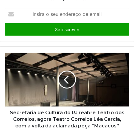
I
n
s
i
r
a
o
s
e
u
e
n
d
e
r
e
ç
Secretaria de Cultura do RJ reabre Teatro dos
o
Correios, agora Teatro Correios Léa Garcia,
d
com a volta da aclamada peça “Macacos”
e