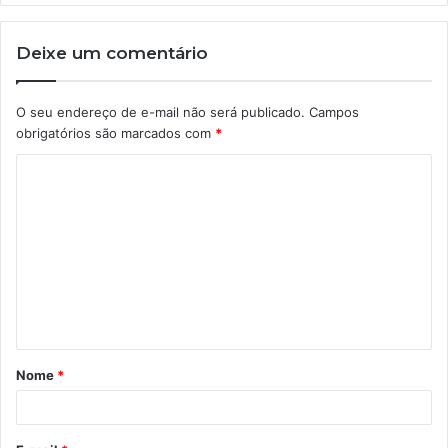
Deixe um comentário
O seu endereço de e-mail não será publicado.
Campos
obrigatórios são marcados com
*
C
o
m
e
n
t
á
Nome
*
r
i
o