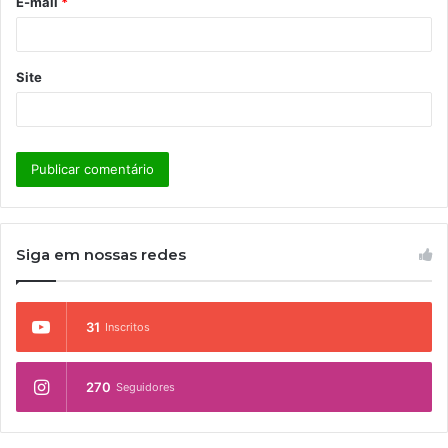
E-mail
*
*
Site
Siga em nossas redes
31
Inscritos
270
Seguidores