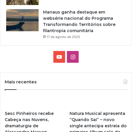
Manaus ganha destaque em
websérie nacional do Programa
Transformando Territórios sobre
filantropia comunitária
17 de agosto de 2025
Y
I
o
n
u
s
Mais recentes
T
t
u
a
Sesc Pinheiros recebe
Natura Musical apresenta
b
g
Cabeça nas Nuvens,
“Quando Sai” – novo
dramaturgia de
single antecipa estreia do
e
r