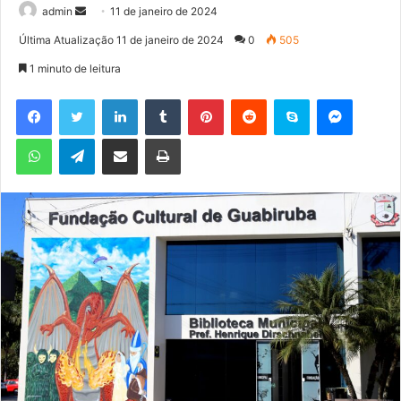
admin
M
11 de janeiro de 2024
a
Última Atualização 11 de janeiro de 2024
0
505
n
1 minuto de leitura
d
e
Facebook
Twitter
Linkedin
Tumblr
Pinterest
Reddit
Skype
Messenger
u
WhatsApp
Telegram
Compartilhar via e-mail
Imprimir
m
e
-
m
a
i
l