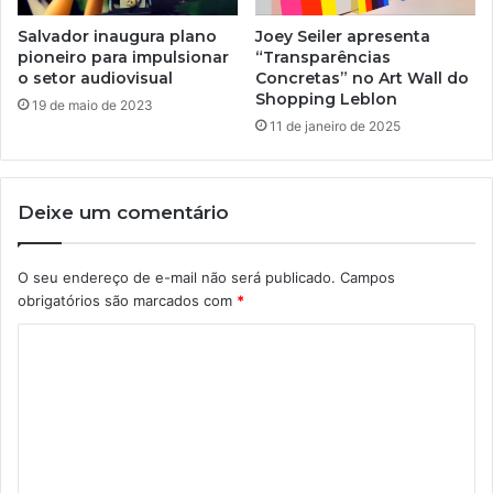
Salvador inaugura plano
Joey Seiler apresenta
pioneiro para impulsionar
“Transparências
o setor audiovisual
Concretas” no Art Wall do
Shopping Leblon
19 de maio de 2023
11 de janeiro de 2025
Deixe um comentário
O seu endereço de e-mail não será publicado.
Campos
obrigatórios são marcados com
*
C
o
m
e
n