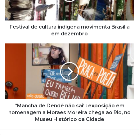
e
r
e
ç
Festival de cultura indígena movimenta Brasília
o
em dezembro
d
e
e
m
a
i
l
“Mancha de Dendê não sai”: exposição em
homenagem a Moraes Moreira chega ao Rio, no
Museu Histórico da Cidade