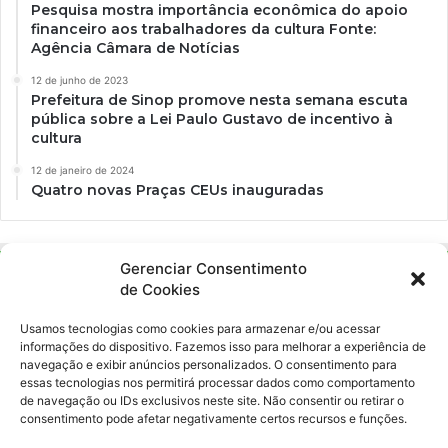
Pesquisa mostra importância econômica do apoio
financeiro aos trabalhadores da cultura Fonte:
Agência Câmara de Notícias
12 de junho de 2023
Prefeitura de Sinop promove nesta semana escuta
pública sobre a Lei Paulo Gustavo de incentivo à
cultura
12 de janeiro de 2024
Quatro novas Praças CEUs inauguradas
Gerenciar Consentimento
de Cookies
Usamos tecnologias como cookies para armazenar e/ou acessar
informações do dispositivo. Fazemos isso para melhorar a experiência de
navegação e exibir anúncios personalizados. O consentimento para
essas tecnologias nos permitirá processar dados como comportamento
Ockara é uma plataforma multicultural e criativa. Nossa proposta é
de navegação ou IDs exclusivos neste site. Não consentir ou retirar o
oferecer o máximo de ferramentas para realizadores e
consentimento pode afetar negativamente certos recursos e funções.
gerenciadores de espaços criativos e culturais.