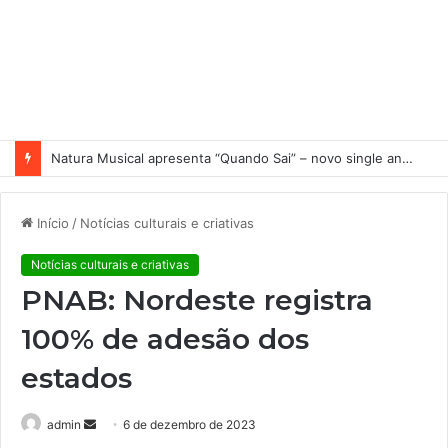
Nuno Ramos no MACRS 4D
Início
/
Notícias culturais e criativas
Notícias culturais e criativas
PNAB: Nordeste registra
100% de adesão dos
estados
admin
M
6 de dezembro de 2023