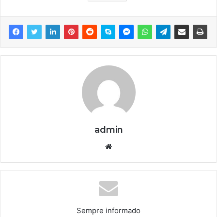
admin
We
bsi
te
Sempre informado