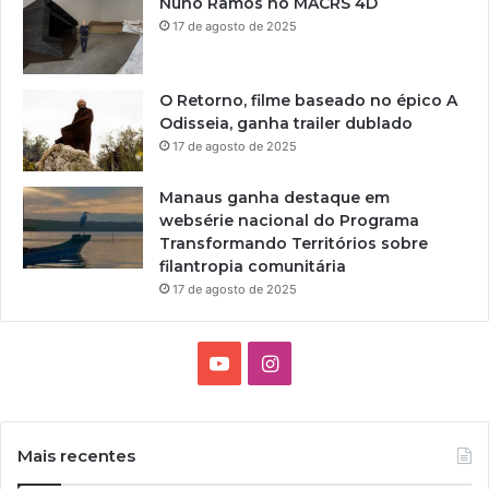
Nuno Ramos no MACRS 4D
17 de agosto de 2025
O Retorno, filme baseado no épico A
Odisseia, ganha trailer dublado
17 de agosto de 2025
Manaus ganha destaque em
websérie nacional do Programa
Transformando Territórios sobre
filantropia comunitária
17 de agosto de 2025
Y
I
o
n
u
s
Mais recentes