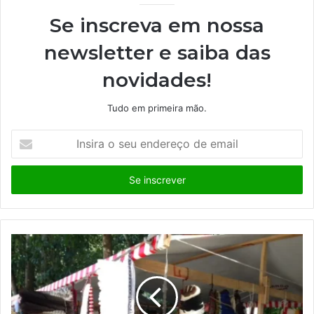
Se inscreva em nossa
newsletter e saiba das
novidades!
Tudo em primeira mão.
I
n
s
i
r
a
o
s
e
u
e
n
d