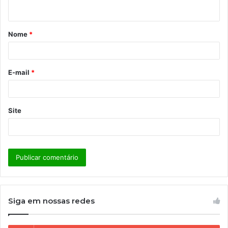
t
á
Nome
*
r
i
o
E-mail
*
*
Site
Siga em nossas redes