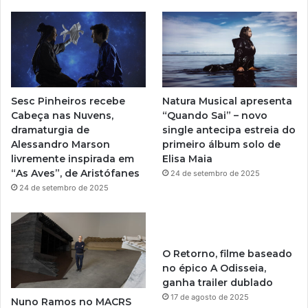
T
t
u
a
b
g
e
r
Sesc Pinheiros recebe
Natura Musical apresenta
a
Cabeça nas Nuvens,
“Quando Sai” – novo
dramaturgia de
single antecipa estreia do
m
Alessandro Marson
primeiro álbum solo de
livremente inspirada em
Elisa Maia
“As Aves”, de Aristófanes
24 de setembro de 2025
24 de setembro de 2025
O Retorno, filme baseado
no épico A Odisseia,
ganha trailer dublado
17 de agosto de 2025
Nuno Ramos no MACRS