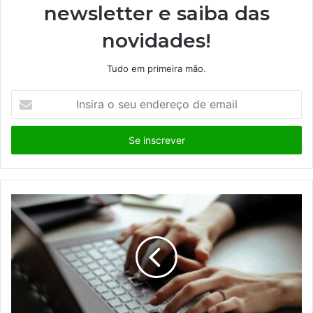
newsletter e saiba das
novidades!
Tudo em primeira mão.
I
n
s
i
r
a
o
s
e
u
e
n
d
e
r