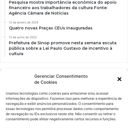
Pesquisa mostra importância econômica do apoio
financeiro aos trabalhadores da cultura Fonte:
Agência Câmara de Notícias
12 de janeiro de 2024
Quatro novas Praças CEUs inauguradas
12 de junho de 2023
Prefeitura de Sinop promove nesta semana escuta
pública sobre a Lei Paulo Gustavo de incentivo à
cultura
Gerenciar Consentimento
de Cookies
Usamos tecnologias como cookies para armazenar e/ou acessar
informações do dispositivo. Fazemos isso para melhorar a experiência de
navegação e exibir anúncios personalizados. O consentimento para
essas tecnologias nos permitirá processar dados como comportamento
Ockara é uma plataforma multicultural e criativa. Nossa proposta é
de navegação ou IDs exclusivos neste site. Não consentir ou retirar o
oferecer o máximo de ferramentas para realizadores e
consentimento pode afetar negativamente certos recursos e funções.
gerenciadores de espaços criativos e culturais.