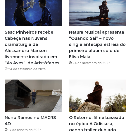
u
a
b
g
e
r
Sesc Pinheiros recebe
Natura Musical apresenta
a
Cabeça nas Nuvens,
“Quando Sai” – novo
dramaturgia de
single antecipa estreia do
m
Alessandro Marson
primeiro álbum solo de
livremente inspirada em
Elisa Maia
“As Aves”, de Aristófanes
24 de setembro de 2025
24 de setembro de 2025
Nuno Ramos no MACRS
O Retorno, filme baseado
4D
no épico A Odisseia,
ganha trailer dublado
17 de agosto de 2025