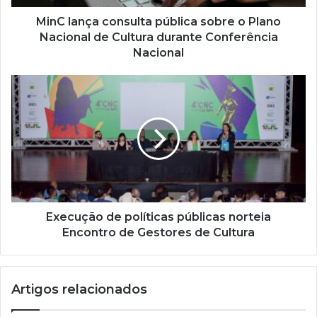
e
ç
MinC lança consulta pública sobre o Plano
o
Nacional de Cultura durante Conferência
d
Nacional
e
e
m
a
i
l
Execução de políticas públicas norteia
Encontro de Gestores de Cultura
Artigos relacionados