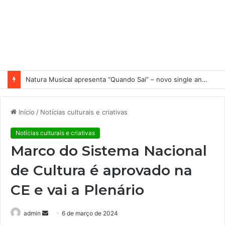
Natura Musical apresenta “Quando Sai” – novo single antecipa estreia do primeiro álbum solo de Elisa Maia
Início
/
Notícias culturais e criativas
Notícias culturais e criativas
Marco do Sistema Nacional
de Cultura é aprovado na
CE e vai a Plenário
admin
M
6 de março de 2024