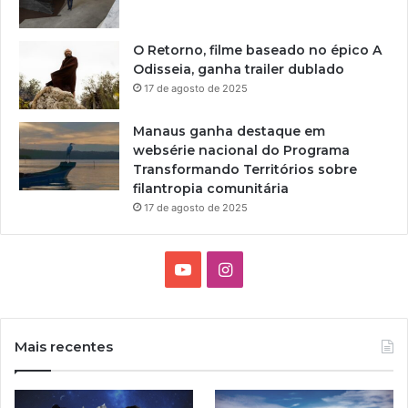
O Retorno, filme baseado no épico A
Odisseia, ganha trailer dublado
17 de agosto de 2025
Manaus ganha destaque em
websérie nacional do Programa
Transformando Territórios sobre
filantropia comunitária
17 de agosto de 2025
Y
I
o
n
u
s
Mais recentes
T
t