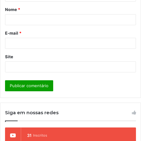
á
Nome
*
r
i
o
E-mail
*
*
Site
Siga em nossas redes
31
Inscritos