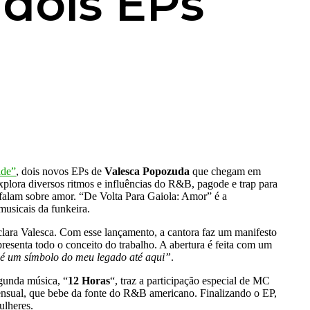
dois EPs
ade”
, dois novos EPs de
Valesca Popozuda
que chegam em
 explora diversos ritmos e influências do R&B, pagode e trap para
e falam sobre amor. “De Volta Para Gaiola: Amor” é a
musicais da funkeira.
clara Valesca. Com esse lançamento, a cantora faz um manifesto
esenta todo o conceito do trabalho. A abertura é feita com um
 é um símbolo do meu legado até aqui”
.
gunda música, “
12 Horas
“, traz a participação especial de MC
sensual, que bebe da fonte do R&B americano. Finalizando o EP,
ulheres.