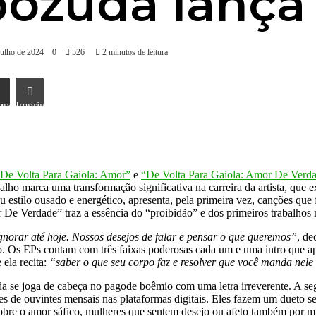
ozuda lança 
julho de 2024
0
526
2 minutos de leitura
l
Imprimir
De Volta Para Gaiola: Amor”
e
“De Volta Para Gaiola: Amor De Verd
abalho marca uma transformação significativa na carreira da artista, que
u estilo ousado e energético, apresenta, pela primeira vez, canções qu
De Verdade” traz a essência do “proibidão” e dos primeiros trabalhos 
gnorar até hoje. Nossos desejos de falar e pensar o que queremos”
, de
. Os EPs contam com três faixas poderosas cada um e uma intro que apr
ela recita:
“saber o que seu corpo faz e resolver que você manda nele
a se joga de cabeça no pagode boêmio com uma letra irreverente. A se
s de ouvintes mensais nas plataformas digitais. Eles fazem um dueto 
sobre o amor sáfico, mulheres que sentem desejo ou afeto também por m