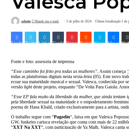
Valesca Pop
admin
Mande um e-mail
5 de julho de 2024
Última Atualização 5 de 
Facebook
Twitter
Linkedin
Tumblr
Pinterest
Reddit
Skype
Messenger
Compartilhar via e-mai
Fonte e foto: assesoria de imprensa
“Esse caminho foi feito pra todas as mulheres”
. Assim começa
“
todas as plataformas digitais nesta sexta-feira (05). Este novo tr
ecoar sua maturidade musical e sexual. Valesca, conhecida por se
versão
light
deste projeto, enquanto “De Volta Para Gaiola: Amor 
“Esse EP fala muito da liberdade da mulher, que ainda tentam i
pela liberdade sexual na maturidade e o empoderamento feminino
poema de Hana Khalil, criado exclusivamente para a artista, onde 
O trabalho segue com “
Pagodin
“, faixa em que Valesca Popozud
GW, funkeiro carioca revelação que conta com mais de 22 milhõe
“
XXT Na XXT
“, com participação de Ya Malb, Valesca canta 