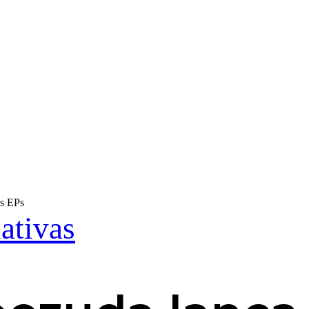
is EPs
iativas