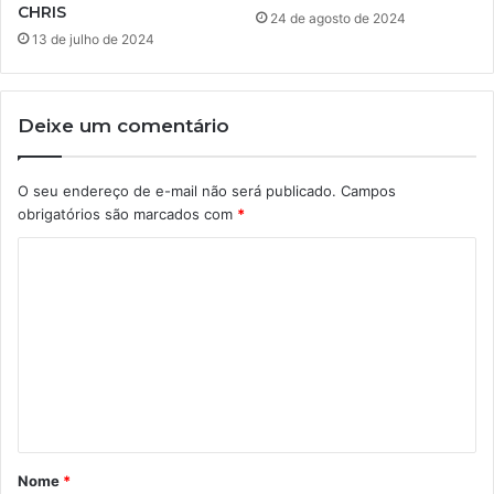
CHRIS
24 de agosto de 2024
13 de julho de 2024
Deixe um comentário
O seu endereço de e-mail não será publicado.
Campos
obrigatórios são marcados com
*
C
o
m
e
n
t
á
Nome
*
r