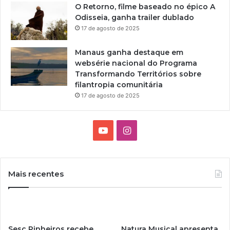
O Retorno, filme baseado no épico A
Odisseia, ganha trailer dublado
17 de agosto de 2025
Manaus ganha destaque em
websérie nacional do Programa
Transformando Territórios sobre
filantropia comunitária
17 de agosto de 2025
Y
I
o
n
u
s
Mais recentes
T
t
u
a
Sesc Pinheiros recebe
Natura Musical apresenta