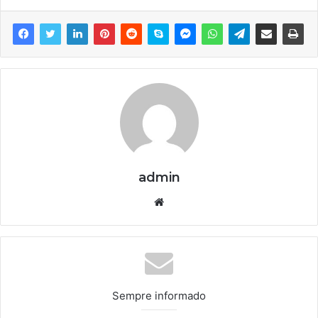
admin
We
bsi
te
Sempre informado