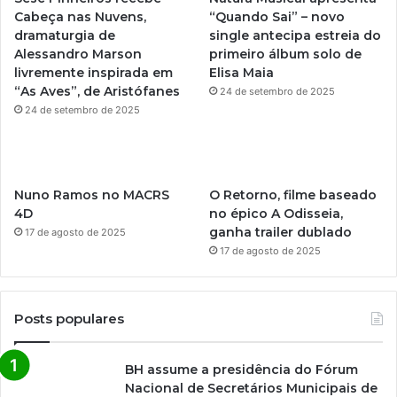
b
g
Cabeça nas Nuvens,
“Quando Sai” – novo
dramaturgia de
single antecipa estreia do
e
r
Alessandro Marson
primeiro álbum solo de
livremente inspirada em
Elisa Maia
a
“As Aves”, de Aristófanes
24 de setembro de 2025
m
24 de setembro de 2025
Nuno Ramos no MACRS
O Retorno, filme baseado
4D
no épico A Odisseia,
ganha trailer dublado
17 de agosto de 2025
17 de agosto de 2025
Posts populares
BH assume a presidência do Fórum
Nacional de Secretários Municipais de