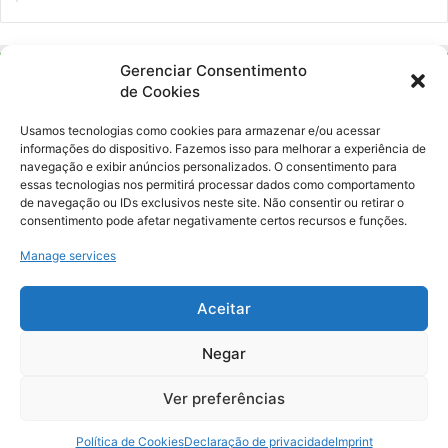
Gerenciar Consentimento
de Cookies
Usamos tecnologias como cookies para armazenar e/ou acessar
informações do dispositivo. Fazemos isso para melhorar a experiência de
navegação e exibir anúncios personalizados. O consentimento para
essas tecnologias nos permitirá processar dados como comportamento
Ockara é uma plataforma multicultural e criativa. Nossa proposta é
de navegação ou IDs exclusivos neste site. Não consentir ou retirar o
oferecer o máximo de ferramentas para realizadores e
consentimento pode afetar negativamente certos recursos e funções.
gerenciadores de espaços criativos e culturais.
Manage services
YouTube
Instagram
Aceitar
Negar
© Merak Produções Criativas. CNPJ: 39.155.931/0001-02.
Inscrição Municipal: 47927301. Todos os direitos Reservados.
Ver preferências
Política de Cookies
Declaração de privacidade
Imprint