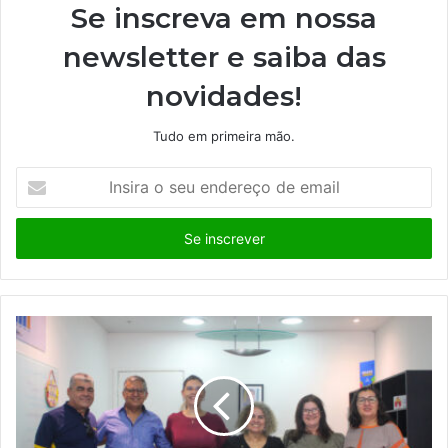
Se inscreva em nossa
newsletter e saiba das
novidades!
Tudo em primeira mão.
I
n
s
i
r
a
o
s
e
u
e
n
d