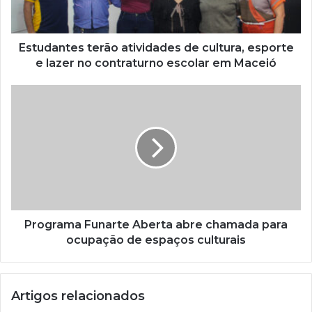
e
r
e
ç
Estudantes terão atividades de cultura, esporte
o
e lazer no contraturno escolar em Maceió
d
e
e
m
a
i
l
Programa Funarte Aberta abre chamada para
ocupação de espaços culturais
Artigos relacionados