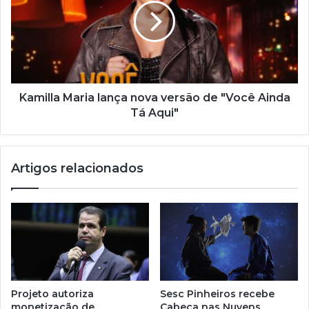
i
l
Kamilla Maria lança nova versão de "Você Ainda
Tá Aqui"
Artigos relacionados
Projeto autoriza
Sesc Pinheiros recebe
monetização de
Cabeça nas Nuvens,