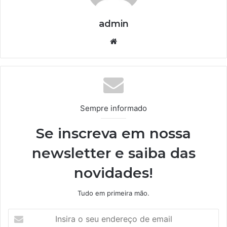
admin
We
bsi
te
Sempre informado
Se inscreva em nossa
newsletter e saiba das
novidades!
Tudo em primeira mão.
I
n