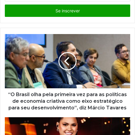
s
i
r
a
o
s
e
u
e
n
d
e
r
e
ç
“O Brasil olha pela primeira vez para as políticas
o
de economia criativa como eixo estratégico
d
para seu desenvolvimento”, diz Márcio Tavares
e
e
m
a