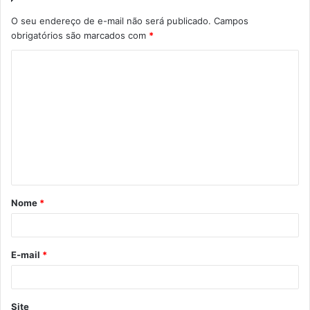
O seu endereço de e-mail não será publicado.
Campos
obrigatórios são marcados com
*
C
o
m
e
n
t
á
Nome
*
r
i
o
E-mail
*
*
Site