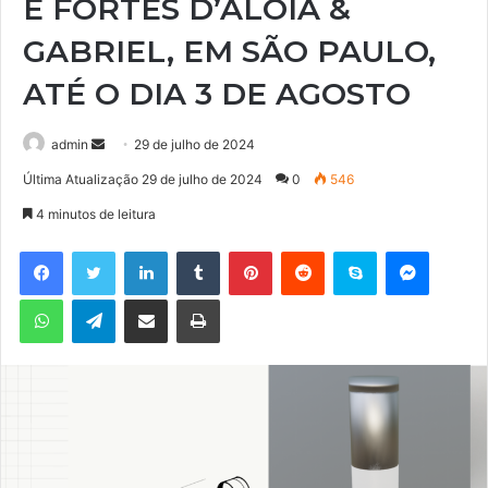
E FORTES D’ALOIA &
GABRIEL, EM SÃO PAULO,
ATÉ O DIA 3 DE AGOSTO
admin
M
29 de julho de 2024
a
Última Atualização 29 de julho de 2024
0
546
n
4 minutos de leitura
d
e
Facebook
Twitter
Linkedin
Tumblr
Pinterest
Reddit
Skype
Messenger
u
WhatsApp
Telegram
Compartilhar via e-mail
Imprimir
m
e
-
m
a
i
l