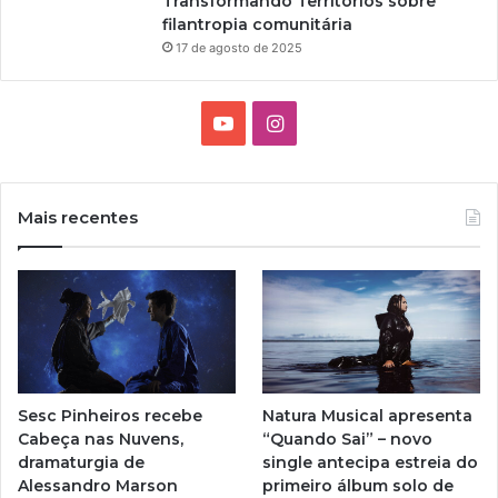
Transformando Territórios sobre
filantropia comunitária
17 de agosto de 2025
Y
I
o
n
u
s
Mais recentes
T
t
u
a
b
g
e
r
Sesc Pinheiros recebe
Natura Musical apresenta
a
Cabeça nas Nuvens,
“Quando Sai” – novo
dramaturgia de
single antecipa estreia do
m
Alessandro Marson
primeiro álbum solo de