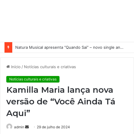
Natura Musical apresenta “Quando Sai” – novo single antecipa estreia do primeiro álbum solo de Elisa Maia
Início
/
Notícias culturais e criativas
Notícias culturais e criativas
Kamilla Maria lança nova
versão de “Você Ainda Tá
Aqui”
admin
M
29 de julho de 2024