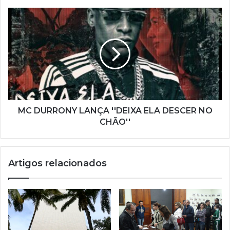
m
a
i
l
MC DURRONY LANÇA ''DEIXA ELA DESCER NO
CHÃO''
Artigos relacionados