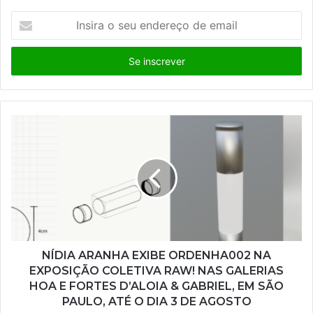
I
n
s
i
r
a
o
s
e
u
e
n
d
e
r
e
ç
NÍDIA ARANHA EXIBE ORDENHA002 NA
o
EXPOSIÇÃO COLETIVA RAW! NAS GALERIAS
d
HOA E FORTES D’ALOIA & GABRIEL, EM SÃO
e
PAULO, ATÉ O DIA 3 DE AGOSTO
e