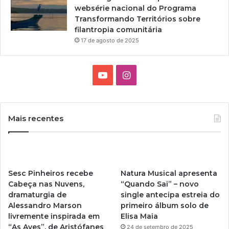
websérie nacional do Programa
Transformando Territórios sobre
filantropia comunitária
17 de agosto de 2025
Y
I
o
n
u
s
Mais recentes
T
t
u
a
Sesc Pinheiros recebe
Natura Musical apresenta
b
g
Cabeça nas Nuvens,
“Quando Sai” – novo
dramaturgia de
single antecipa estreia do
e
r
Alessandro Marson
primeiro álbum solo de
livremente inspirada em
Elisa Maia
a
“As Aves”, de Aristófanes
24 de setembro de 2025