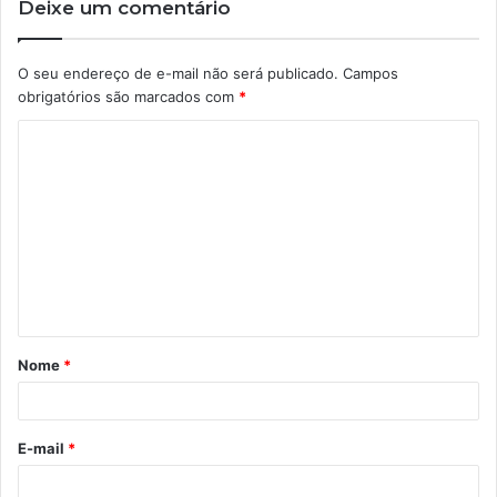
Deixe um comentário
O seu endereço de e-mail não será publicado.
Campos
obrigatórios são marcados com
*
C
o
m
e
n
t
á
Nome
*
r
i
o
E-mail
*
*