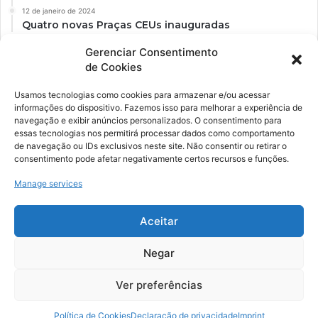
12 de janeiro de 2024
Quatro novas Praças CEUs inauguradas
Gerenciar Consentimento
de Cookies
Usamos tecnologias como cookies para armazenar e/ou acessar
informações do dispositivo. Fazemos isso para melhorar a experiência de
navegação e exibir anúncios personalizados. O consentimento para
essas tecnologias nos permitirá processar dados como comportamento
de navegação ou IDs exclusivos neste site. Não consentir ou retirar o
consentimento pode afetar negativamente certos recursos e funções.
Ockara é uma plataforma multicultural e criativa. Nossa proposta é
oferecer o máximo de ferramentas para realizadores e
Manage services
gerenciadores de espaços criativos e culturais.
Aceitar
YouTube
Instagram
Negar
Ver preferências
© Merak Produções Criativas. CNPJ: 39.155.931/0001-02.
Inscrição Municipal: 47927301. Todos os direitos Reservados.
Política de Cookies
Declaração de privacidade
Imprint