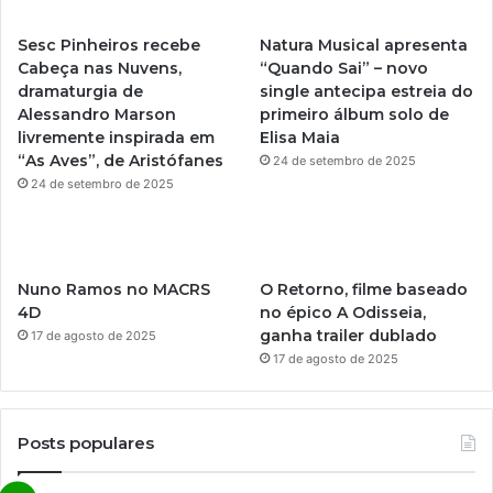
u
a
Sesc Pinheiros recebe
Natura Musical apresenta
b
g
Cabeça nas Nuvens,
“Quando Sai” – novo
dramaturgia de
single antecipa estreia do
e
r
Alessandro Marson
primeiro álbum solo de
livremente inspirada em
Elisa Maia
a
“As Aves”, de Aristófanes
24 de setembro de 2025
m
24 de setembro de 2025
Nuno Ramos no MACRS
O Retorno, filme baseado
4D
no épico A Odisseia,
ganha trailer dublado
17 de agosto de 2025
17 de agosto de 2025
Posts populares