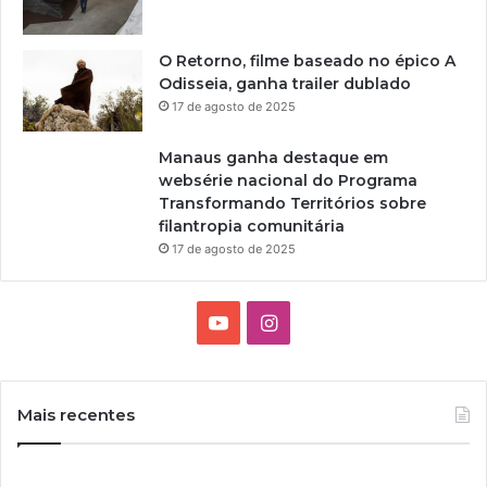
O Retorno, filme baseado no épico A
Odisseia, ganha trailer dublado
17 de agosto de 2025
Manaus ganha destaque em
websérie nacional do Programa
Transformando Territórios sobre
filantropia comunitária
17 de agosto de 2025
Y
I
o
n
u
s
Mais recentes
T
t