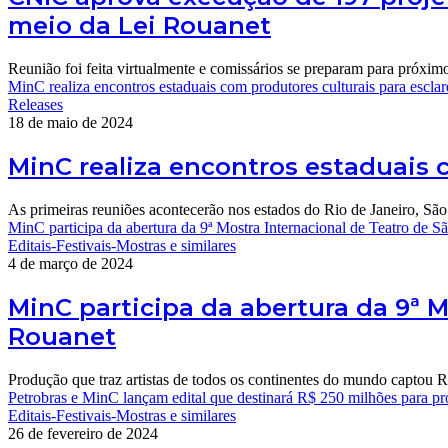
meio da Lei Rouanet
Reunião foi feita virtualmente e comissários se preparam para próxim
MinC realiza encontros estaduais com produtores culturais para escla
Releases
18 de maio de 2024
MinC realiza encontros estaduais 
As primeiras reuniões acontecerão nos estados do Rio de Janeiro, Sã
MinC participa da abertura da 9ª Mostra Internacional de Teatro de S
Editais-Festivais-Mostras e similares
4 de março de 2024
MinC participa da abertura da 9ª M
Rouanet
Produção que traz artistas de todos os continentes do mundo captou R$
Petrobras e MinC lançam edital que destinará R$ 250 milhões para pro
Editais-Festivais-Mostras e similares
26 de fevereiro de 2024