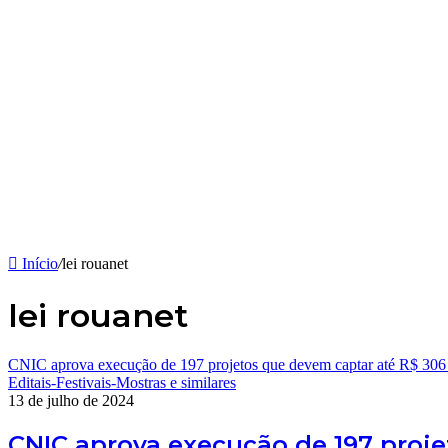
Início
/
lei rouanet
lei rouanet
CNIC aprova execução de 197 projetos que devem captar até R$ 306
Editais-Festivais-Mostras e similares
13 de julho de 2024
CNIC aprova execução de 197 proj