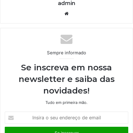
admin
We
bsi
te
Sempre informado
Se inscreva em nossa
newsletter e saiba das
novidades!
Tudo em primeira mão.
I
n
s