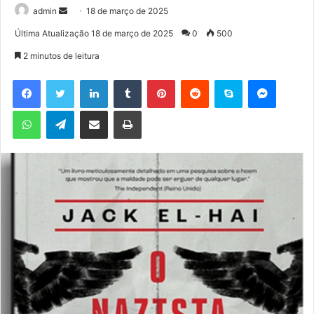
admin
M
18 de março de 2025
a
Última Atualização 18 de março de 2025
0
500
n
2 minutos de leitura
d
e
Facebook
Twitter
Linkedin
Tumblr
Pinterest
Reddit
Skype
Messenger
u
WhatsApp
Telegram
Compartilhar via e-mail
Imprimir
m
e
-
m
a
i
l