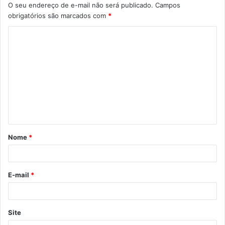
O seu endereço de e-mail não será publicado.
Campos
obrigatórios são marcados com
*
C
o
m
e
n
t
á
Nome
*
r
i
o
E-mail
*
*
Site