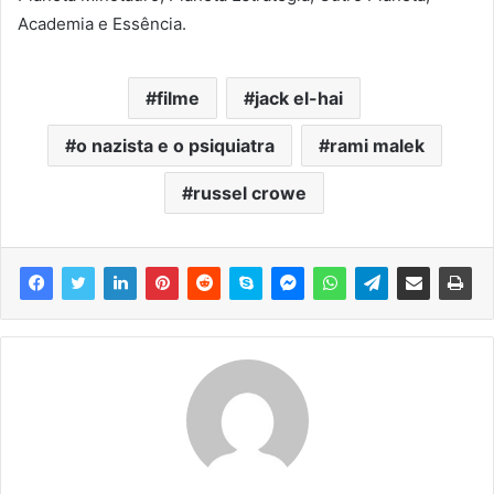
Academia e Essência.
filme
jack el-hai
o nazista e o psiquiatra
rami malek
russel crowe