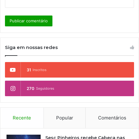
Siga em nossas redes
31
Inscritos
270
Seguidores
Recente
Popular
Comentários
Sesc Pinheiros recebe Cabeça nas