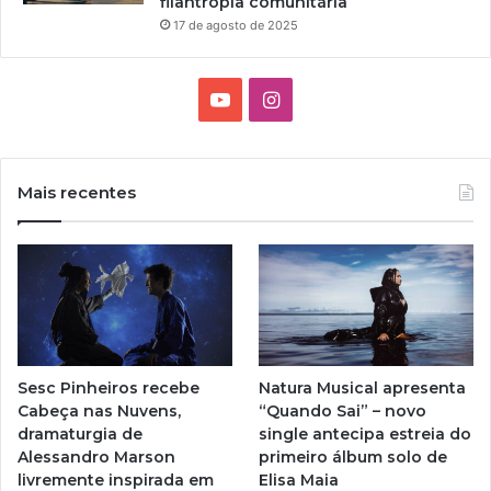
filantropia comunitária
17 de agosto de 2025
Y
I
o
n
u
s
Mais recentes
T
t
u
a
b
g
e
r
Sesc Pinheiros recebe
Natura Musical apresenta
a
Cabeça nas Nuvens,
“Quando Sai” – novo
dramaturgia de
single antecipa estreia do
m
Alessandro Marson
primeiro álbum solo de
livremente inspirada em
Elisa Maia