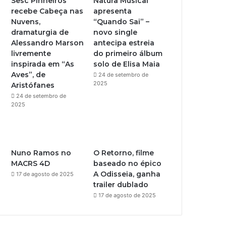
Sesc Pinheiros
Natura Musical
recebe Cabeça nas
apresenta
e
r
Nuvens,
“Quando Sai” –
dramaturgia de
novo single
a
Alessandro Marson
antecipa estreia
livremente
do primeiro álbum
m
inspirada em “As
solo de Elisa Maia
Aves”, de
24 de setembro de
2025
Aristófanes
24 de setembro de
2025
Nuno Ramos no
O Retorno, filme
MACRS 4D
baseado no épico
A Odisseia, ganha
17 de agosto de 2025
trailer dublado
17 de agosto de 2025