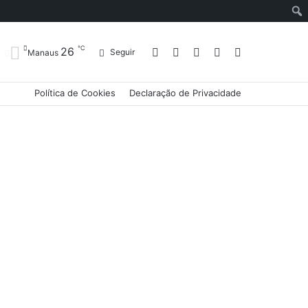
℃
26
Entrar
Artigo
Barra
Switch
Procurar
Seguir
Manaus
Política de Cookies
Declaração de Privacidade
aleatório
Lateral
skin
por