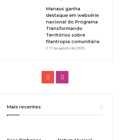
Manaus ganha
destaque em websérie
nacional do Programa
Transformando
Territórios sobre
filantropia comunitária
17 de agosto de 2025
Y
I
o
n
u
s
Mais recentes
T
t
u
a
b
g