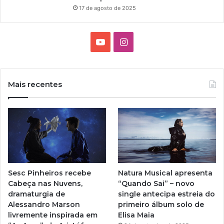
e
17 de agosto de 2025
A
m
Ç
P
Ã
a
Y
I
O
l
D
m
o
n
E
a
U
s
u
s
M
Mais recentes
C
T
t
L
U
u
a
B
E
b
g
D
E
e
r
M
Sesc Pinheiros recebe
Natura Musical apresenta
O
a
Cabeça nas Nuvens,
“Quando Sai” – novo
T
dramaturgia de
single antecipa estreia do
O
m
Alessandro Marson
primeiro álbum solo de
Q
livremente inspirada em
Elisa Maia
U