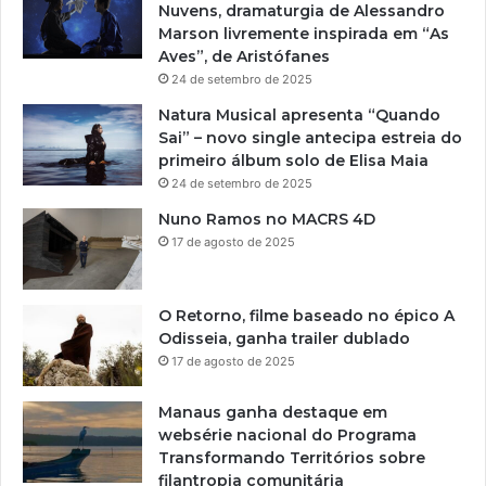
d
O
Nuvens, dramaturgia de Alessandro
N
A
o
N
Marson livremente inspirada em “As
M
T
f
G
Aves”, de Aristófanes
.
U
i
A
24 de setembro de 2025
C
M
l
Q
H
E
m
Natura Musical apresenta “Quando
U
U
N
e
Sai” – novo single antecipa estreia do
E
E
A
O
primeiro álbum solo de Elisa Maia
N
P
O
B
24 de setembro de 2025
A
A
M
a
R
R
Nuno Ramos no MACRS 4D
I
r
R
T
17 de agosto de 2025
A
u
A
E
C
l
A
D
K
h
T
O
I
O Retorno, filme baseado no épico A
o
R
E
E
Odisseia, ganha trailer dublado
d
A
L
17 de agosto de 2025
a
N
E
N
S
N
o
Manaus ganha destaque em
F
C
i
websérie nacional do Programa
O
O
t
Transformando Territórios sobre
R
e
filantropia comunitária
M