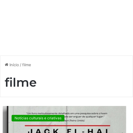
Início
/
filme
filme
O
n
Notícias culturais e criativas
a
z