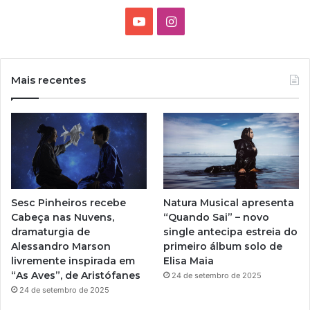
Y
I
o
n
u
s
Mais recentes
T
t
u
a
b
g
e
r
Sesc Pinheiros recebe
Natura Musical apresenta
a
Cabeça nas Nuvens,
“Quando Sai” – novo
dramaturgia de
single antecipa estreia do
m
Alessandro Marson
primeiro álbum solo de
livremente inspirada em
Elisa Maia
“As Aves”, de Aristófanes
24 de setembro de 2025
24 de setembro de 2025