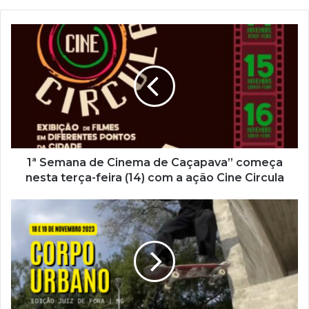
a
o
s
e
u
e
n
d
e
r
e
ç
1ª Semana de Cinema de Caçapava” começa
o
nesta terça-feira (14) com a ação Cine Circula
d
e
e
m
a
i
l