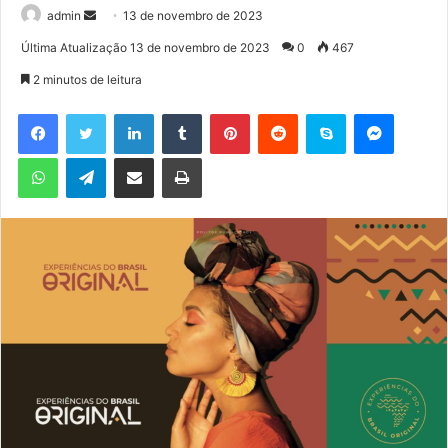
admin
M
13 de novembro de 2023
a
Última Atualização 13 de novembro de 2023
0
467
n
2 minutos de leitura
d
e
Facebook
Twitter
Linkedin
Tumblr
Pinterest
Reddit
Skype
Messenger
u
WhatsApp
Telegram
Compartilhar via e-mail
Imprimir
m
e
-
m
a
i
l