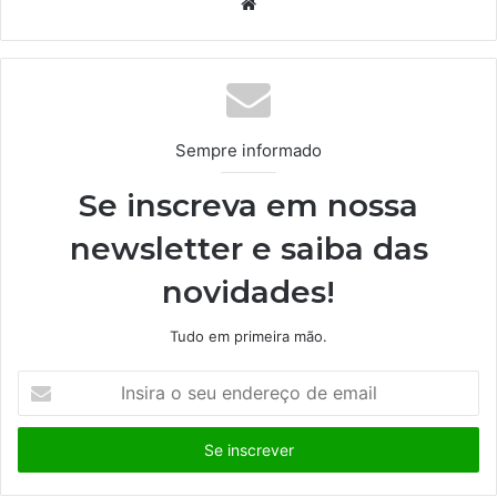
We
bsi
te
Sempre informado
Se inscreva em nossa
newsletter e saiba das
novidades!
Tudo em primeira mão.
I
n
s
i
r