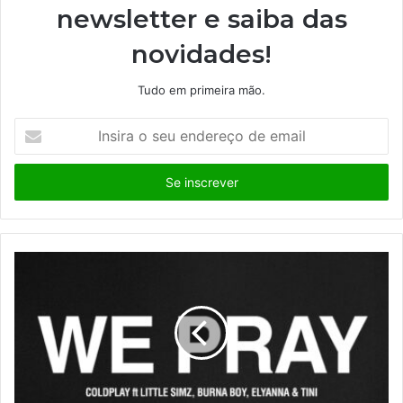
newsletter e saiba das
novidades!
Tudo em primeira mão.
I
n
s
i
r
a
o
s
e
u
e
n
d
e
r