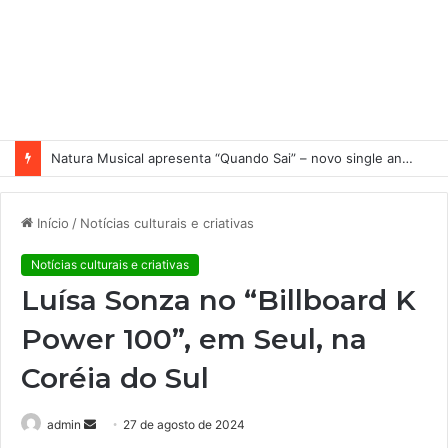
Natura Musical apresenta “Quando Sai” – novo single antecipa estreia do primeiro álbum solo de Elisa Maia
Início
/
Notícias culturais e criativas
Notícias culturais e criativas
Luísa Sonza no “Billboard K
Power 100”, em Seul, na
Coréia do Sul
admin
M
27 de agosto de 2024