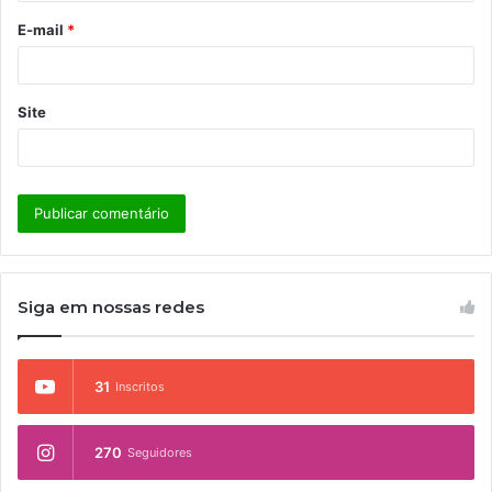
o
E-mail
*
*
Site
Siga em nossas redes
31
Inscritos
270
Seguidores