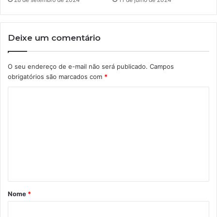
Deixe um comentário
O seu endereço de e-mail não será publicado.
Campos
obrigatórios são marcados com
*
C
o
m
e
n
t
á
Nome
*
r
i