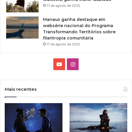
17 de agosto de 2025
Manaus ganha destaque em
websérie nacional do Programa
Transformando Territórios sobre
filantropia comunitária
17 de agosto de 2025
Y
I
o
n
u
s
Mais recentes
T
t
u
a
b
g