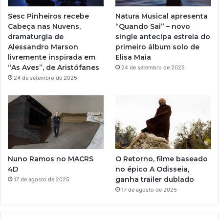
e
r
Sesc Pinheiros recebe
Natura Musical apresenta
a
Cabeça nas Nuvens,
“Quando Sai” – novo
dramaturgia de
single antecipa estreia do
m
Alessandro Marson
primeiro álbum solo de
livremente inspirada em
Elisa Maia
“As Aves”, de Aristófanes
24 de setembro de 2025
24 de setembro de 2025
Nuno Ramos no MACRS
O Retorno, filme baseado
4D
no épico A Odisseia,
ganha trailer dublado
17 de agosto de 2025
17 de agosto de 2025