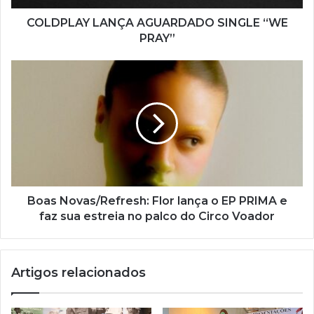
e
ç
COLDPLAY LANÇA AGUARDADO SINGLE “WE
o
PRAY”
d
e
e
m
a
i
l
Boas Novas/Refresh: Flor lança o EP PRIMA e
faz sua estreia no palco do Circo Voador
Artigos relacionados