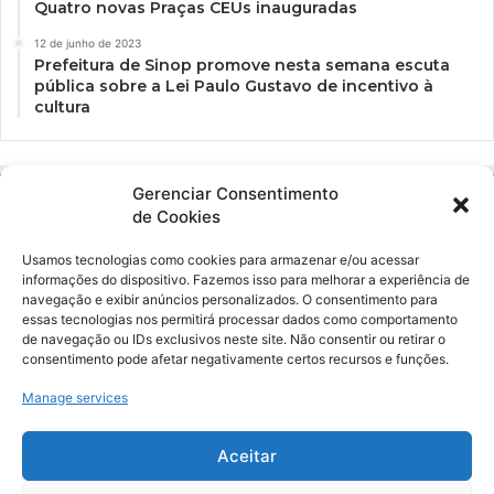
Quatro novas Praças CEUs inauguradas
12 de junho de 2023
Prefeitura de Sinop promove nesta semana escuta
pública sobre a Lei Paulo Gustavo de incentivo à
cultura
Gerenciar Consentimento
de Cookies
Usamos tecnologias como cookies para armazenar e/ou acessar
informações do dispositivo. Fazemos isso para melhorar a experiência de
navegação e exibir anúncios personalizados. O consentimento para
essas tecnologias nos permitirá processar dados como comportamento
Ockara é uma plataforma multicultural e criativa. Nossa proposta é
de navegação ou IDs exclusivos neste site. Não consentir ou retirar o
oferecer o máximo de ferramentas para realizadores e
consentimento pode afetar negativamente certos recursos e funções.
gerenciadores de espaços criativos e culturais.
Manage services
YouTube
Instagram
Aceitar