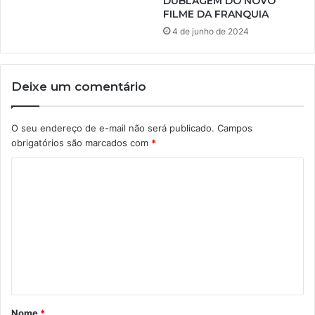
DUBLAGEM DO NOVO
FILME DA FRANQUIA
4 de junho de 2024
Deixe um comentário
O seu endereço de e-mail não será publicado.
Campos
obrigatórios são marcados com
*
C
o
m
e
n
t
á
Nome
*