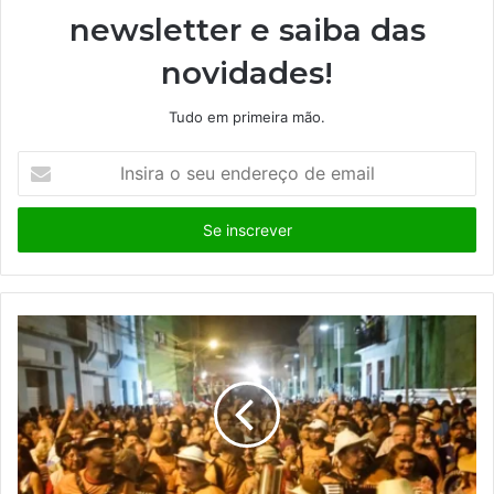
newsletter e saiba das
novidades!
Tudo em primeira mão.
I
n
s
i
r
a
o
s
e
u
e
n
d
e
r