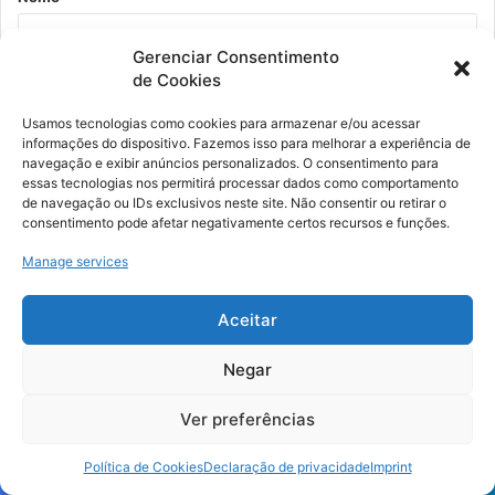
r
i
Gerenciar Consentimento
o
de Cookies
E-mail
*
*
Usamos tecnologias como cookies para armazenar e/ou acessar
informações do dispositivo. Fazemos isso para melhorar a experiência de
Site
navegação e exibir anúncios personalizados. O consentimento para
essas tecnologias nos permitirá processar dados como comportamento
de navegação ou IDs exclusivos neste site. Não consentir ou retirar o
consentimento pode afetar negativamente certos recursos e funções.
Manage services
Aceitar
Siga em nossas redes
Negar
Ver preferências
31
Inscritos
Política de Cookies
Declaração de privacidade
Imprint