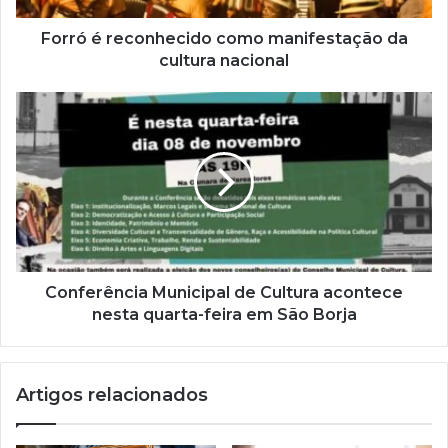
e
ç
Forró é reconhecido como manifestação da
o
cultura nacional
d
e
e
m
a
i
l
Conferência Municipal de Cultura acontece
nesta quarta-feira em São Borja
Artigos relacionados