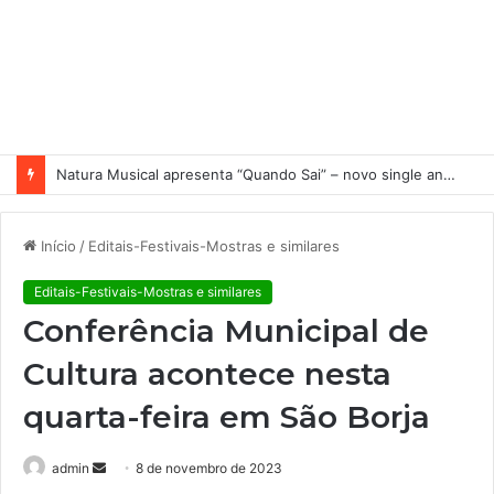
Natura Musical apresenta “Quando Sai” – novo single antecipa estreia do primeiro álbum solo de Elisa Maia
Início
/
Editais-Festivais-Mostras e similares
Editais-Festivais-Mostras e similares
Conferência Municipal de
Cultura acontece nesta
quarta-feira em São Borja
admin
M
8 de novembro de 2023