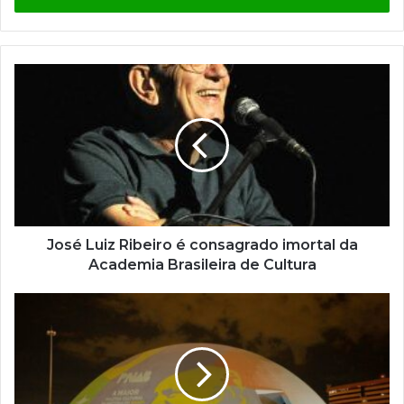
r
a
o
s
e
u
e
n
d
e
r
e
ç
José Luiz Ribeiro é consagrado imortal da
o
Academia Brasileira de Cultura
d
e
e
m
a
i
l