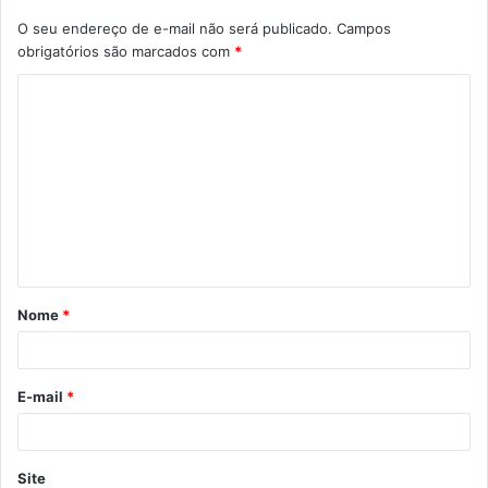
O seu endereço de e-mail não será publicado.
Campos
obrigatórios são marcados com
*
C
o
m
e
n
t
á
Nome
*
r
i
o
E-mail
*
*
Site