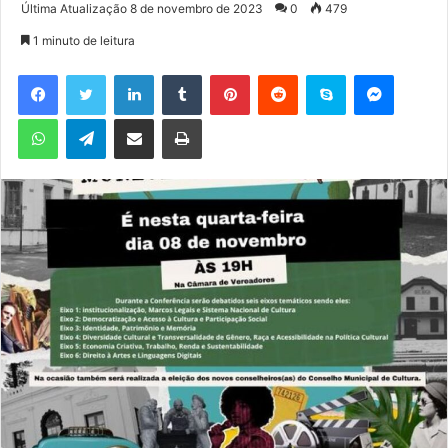
a
Última Atualização 8 de novembro de 2023
0
479
n
1 minuto de leitura
d
e
Facebook
Twitter
Linkedin
Tumblr
Pinterest
Reddit
Skype
Messenger
u
WhatsApp
Telegram
Compartilhar via e-mail
Imprimir
m
e
-
m
a
i
l