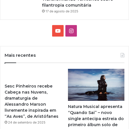
filantropia comunitária
17 de agosto de 2025
Y
I
o
n
u
s
Mais recentes
T
t
u
a
Sesc Pinheiros recebe
b
g
Cabeça nas Nuvens,
dramaturgia de
e
r
Alessandro Marson
Natura Musical apresenta
livremente inspirada em
a
“Quando Sai” – novo
“As Aves”, de Aristófanes
single antecipa estreia do
m
24 de setembro de 2025
primeiro álbum solo de