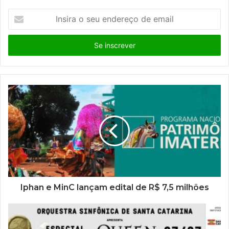
I
n
s
i
r
a
o
s
e
u
e
n
d
e
r
e
ç
Iphan e MinC lançam edital de R$ 7,5 milhões
o
d
e
e