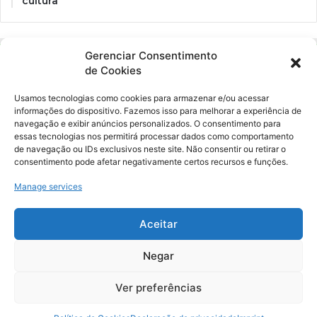
cultura
Gerenciar Consentimento
de Cookies
Usamos tecnologias como cookies para armazenar e/ou acessar
informações do dispositivo. Fazemos isso para melhorar a experiência de
navegação e exibir anúncios personalizados. O consentimento para
essas tecnologias nos permitirá processar dados como comportamento
Ockara é uma plataforma multicultural e criativa. Nossa proposta é
de navegação ou IDs exclusivos neste site. Não consentir ou retirar o
oferecer o máximo de ferramentas para realizadores e
consentimento pode afetar negativamente certos recursos e funções.
gerenciadores de espaços criativos e culturais.
Manage services
YouTube
Instagram
Aceitar
Negar
© Merak Produções Criativas. CNPJ: 39.155.931/0001-02.
Inscrição Municipal: 47927301. Todos os direitos Reservados.
Ver preferências