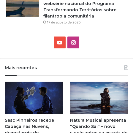
websérie nacional do Programa
Transformando Territórios sobre
filantropia comunitária
17 de agosto de 2025
Y
I
o
n
u
s
Mais recentes
T
t
u
a
b
g
e
r
Sesc Pinheiros recebe
Natura Musical apresenta
a
Cabeça nas Nuvens,
“Quando Sai” – novo
dramaturgia de
single antecipa estreia do