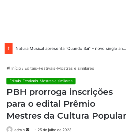
Natura Musical apresenta “Quando Sai” – novo single antecipa estreia do primeiro álbum solo de Elisa Maia
Início
/
Editais-Festivais-Mostras e similares
Editais-Festivais-Mostras e similares
PBH prorroga inscrições
para o edital Prêmio
Mestres da Cultura Popular
admin
M
25 de julho de 2023