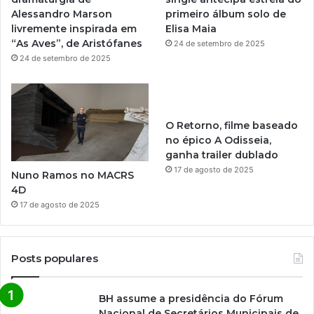
m
Alessandro Marson
primeiro álbum solo de
livremente inspirada em
Elisa Maia
“As Aves”, de Aristófanes
24 de setembro de 2025
24 de setembro de 2025
O Retorno, filme baseado
no épico A Odisseia,
ganha trailer dublado
17 de agosto de 2025
Nuno Ramos no MACRS
4D
17 de agosto de 2025
Posts populares
BH assume a presidência do Fórum
Nacional de Secretários Municipais de