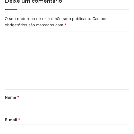
Deixe um comentário
O seu endereço de e-mail não será publicado.
Campos
obrigatórios são marcados com
*
C
o
m
e
n
t
á
Nome
*
r
i
o
E-mail
*
*