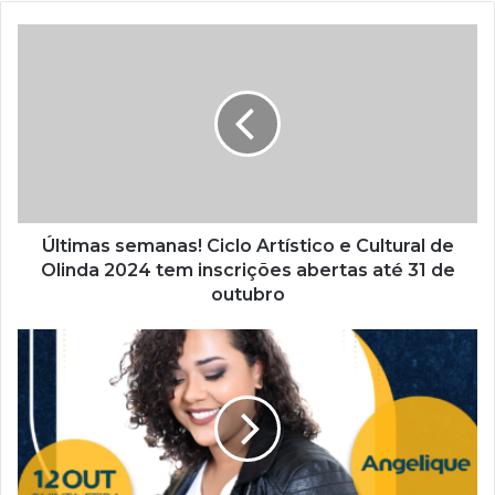
o
s
e
u
e
n
d
e
r
e
ç
Últimas semanas! Ciclo Artístico e Cultural de
o
Olinda 2024 tem inscrições abertas até 31 de
d
outubro
e
e
m
a
i
l