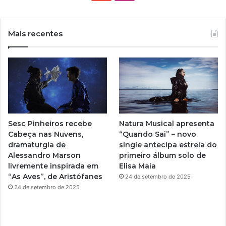
o
n
u
s
Mais recentes
T
t
u
a
b
g
e
r
Sesc Pinheiros recebe
Natura Musical apresenta
a
Cabeça nas Nuvens,
“Quando Sai” – novo
dramaturgia de
single antecipa estreia do
m
Alessandro Marson
primeiro álbum solo de
livremente inspirada em
Elisa Maia
“As Aves”, de Aristófanes
24 de setembro de 2025
24 de setembro de 2025