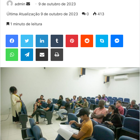
admin
M
9 de outubro de 2023
a
Última Atualização 9 de outubro de 2023
0
413
n
1 minuto de leitura
d
e
Facebook
Twitter
Linkedin
Tumblr
Pinterest
Reddit
Skype
Messenger
u
WhatsApp
Telegram
Compartilhar via e-mail
Imprimir
m
e
-
m
a
i
l