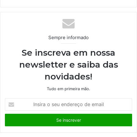
bsi
te
Sempre informado
Se inscreva em nossa
newsletter e saiba das
novidades!
Tudo em primeira mão.
I
n
s
i
r
a