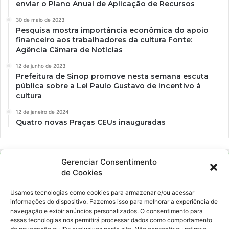
enviar o Plano Anual de Aplicação de Recursos
30 de maio de 2023
Pesquisa mostra importância econômica do apoio
financeiro aos trabalhadores da cultura Fonte:
Agência Câmara de Notícias
12 de junho de 2023
Prefeitura de Sinop promove nesta semana escuta
pública sobre a Lei Paulo Gustavo de incentivo à
cultura
12 de janeiro de 2024
Quatro novas Praças CEUs inauguradas
Gerenciar Consentimento
de Cookies
Usamos tecnologias como cookies para armazenar e/ou acessar
informações do dispositivo. Fazemos isso para melhorar a experiência de
navegação e exibir anúncios personalizados. O consentimento para
essas tecnologias nos permitirá processar dados como comportamento
Ockara é uma plataforma multicultural e criativa. Nossa proposta é