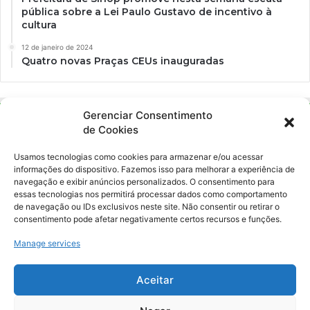
pública sobre a Lei Paulo Gustavo de incentivo à
cultura
12 de janeiro de 2024
Quatro novas Praças CEUs inauguradas
Gerenciar Consentimento
de Cookies
Usamos tecnologias como cookies para armazenar e/ou acessar
informações do dispositivo. Fazemos isso para melhorar a experiência de
navegação e exibir anúncios personalizados. O consentimento para
essas tecnologias nos permitirá processar dados como comportamento
Ockara é uma plataforma multicultural e criativa. Nossa proposta é
de navegação ou IDs exclusivos neste site. Não consentir ou retirar o
oferecer o máximo de ferramentas para realizadores e
consentimento pode afetar negativamente certos recursos e funções.
gerenciadores de espaços criativos e culturais.
Manage services
YouTube
Instagram
Aceitar