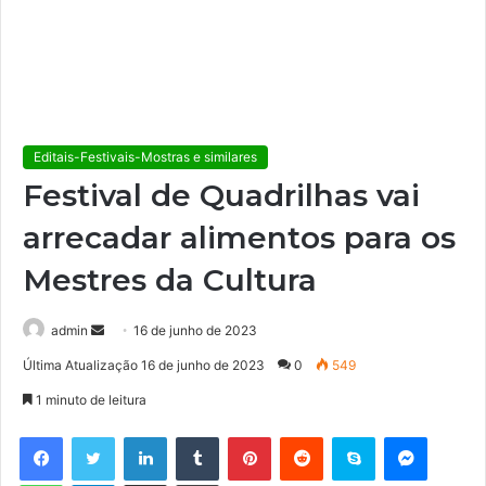
Editais-Festivais-Mostras e similares
Festival de Quadrilhas vai
arrecadar alimentos para os
Mestres da Cultura
admin
M
16 de junho de 2023
a
Última Atualização 16 de junho de 2023
0
549
n
1 minuto de leitura
d
e
Facebook
Twitter
Linkedin
Tumblr
Pinterest
Reddit
Skype
Messenger
u
WhatsApp
Telegram
Compartilhar via e-mail
Imprimir