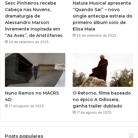
Sesc Pinheiros recebe
Natura Musical apresenta
a
Cabeça nas Nuvens,
“Quando Sai” – novo
dramaturgia de
single antecipa estreia do
m
Alessandro Marson
primeiro álbum solo de
livremente inspirada em
Elisa Maia
“As Aves”, de Aristófanes
24 de setembro de 2025
24 de setembro de 2025
Nuno Ramos no MACRS
O Retorno, filme baseado
4D
no épico A Odisseia,
ganha trailer dublado
17 de agosto de 2025
17 de agosto de 2025
Posts populares