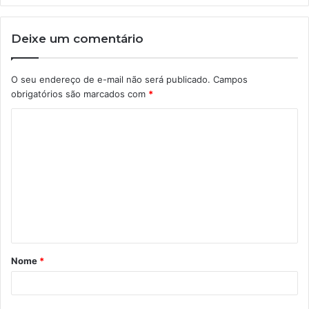
Deixe um comentário
O seu endereço de e-mail não será publicado.
Campos
obrigatórios são marcados com
*
C
o
m
e
n
t
á
Nome
*
r
i
o