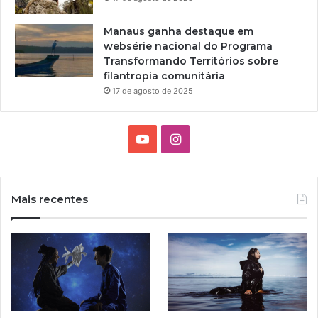
Manaus ganha destaque em
websérie nacional do Programa
Transformando Territórios sobre
filantropia comunitária
17 de agosto de 2025
Y
I
o
n
u
s
Mais recentes
T
t
u
a
b
g
e
r