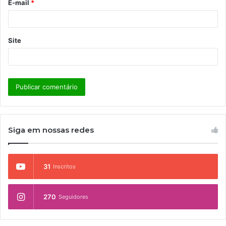
E-mail
*
*
Site
Siga em nossas redes
31
Inscritos
270
Seguidores