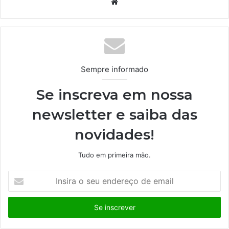
We
bsi
te
Sempre informado
Se inscreva em nossa
newsletter e saiba das
novidades!
Tudo em primeira mão.
I
n
s
i
r