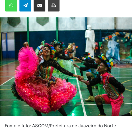
m
e
-
m
a
i
l
Fonte e foto: ASCOM/Prefeitura de Juazeiro do Norte