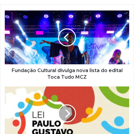
a
o
s
e
u
e
n
d
e
r
e
ç
Fundação Cultural divulga nova lista do edital
o
Toca Tudo MCZ
d
e
e
m
a
i
l