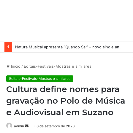
Natura Musical apresenta “Quando Sai” – novo single antecipa estreia do primeiro álbum solo de Elisa Maia
Início
/
Editais-Festivais-Mostras e similares
Editais-Festivais-Mostras e similares
Cultura define nomes para
gravação no Polo de Música
e Audiovisual em Suzano
admin
M
8 de setembro de 2023