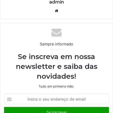
admin
We
bsi
te
Sempre informado
Se inscreva em nossa
newsletter e saiba das
novidades!
Tudo em primeira mão.
I
n
s
i