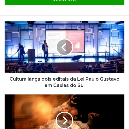
r
a
o
s
e
u
e
n
d
e
r
e
ç
Cultura lança dois editais da Lei Paulo Gustavo
o
em Caxias do Sul
d
e
e
m
a
i
l