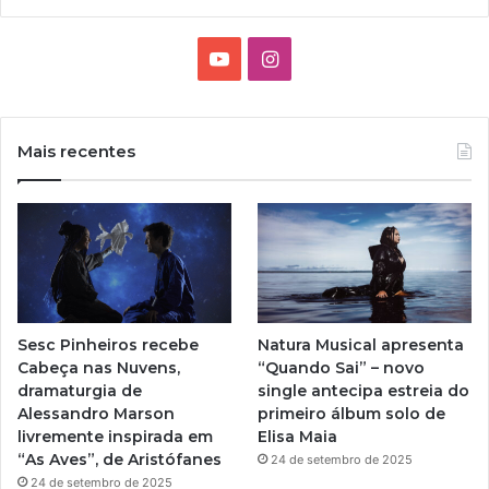
Y
I
o
n
u
s
Mais recentes
T
t
u
a
b
g
e
r
Sesc Pinheiros recebe
Natura Musical apresenta
a
Cabeça nas Nuvens,
“Quando Sai” – novo
dramaturgia de
single antecipa estreia do
m
Alessandro Marson
primeiro álbum solo de
livremente inspirada em
Elisa Maia
“As Aves”, de Aristófanes
24 de setembro de 2025
24 de setembro de 2025