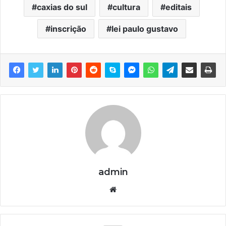
caxias do sul
cultura
editais
inscrição
lei paulo gustavo
admin
We
bsi
te