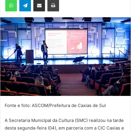
m
e
-
m
a
i
l
Fonte e foto: ASCOM/Prefeitura de Caxias de Sul
A Secretaria Municipal da Cultura (SMC) realizou na tarde
desta segunda-feira (04), em parceria com a CIC Caxias e