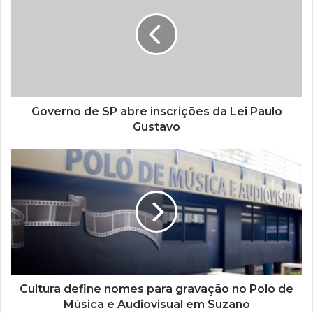
u
e
n
d
e
r
e
ç
Governo de SP abre inscrições da Lei Paulo
o
Gustavo
d
e
e
m
a
i
l
Cultura define nomes para gravação no Polo de
Música e Audiovisual em Suzano