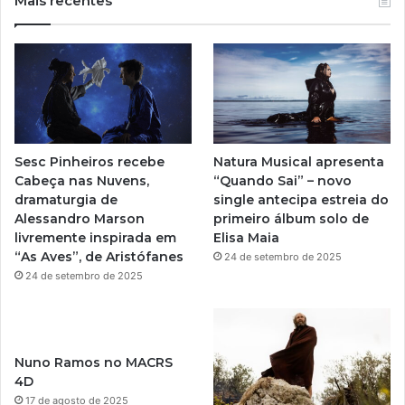
Mais recentes
T
t
u
a
b
g
e
r
Sesc Pinheiros recebe
Natura Musical apresenta
a
Cabeça nas Nuvens,
“Quando Sai” – novo
dramaturgia de
single antecipa estreia do
m
Alessandro Marson
primeiro álbum solo de
livremente inspirada em
Elisa Maia
“As Aves”, de Aristófanes
24 de setembro de 2025
24 de setembro de 2025
Nuno Ramos no MACRS
4D
17 de agosto de 2025