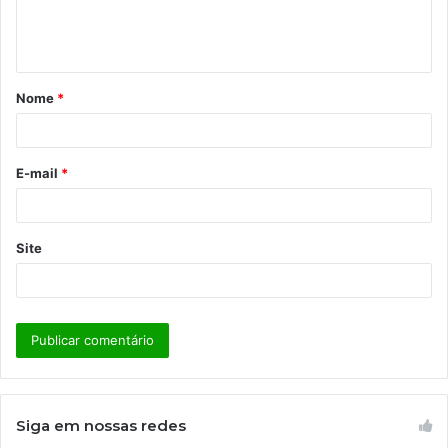
n
t
á
Nome
*
r
i
o
E-mail
*
*
Site
Siga em nossas redes