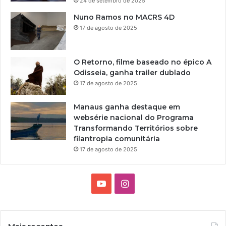
24 de setembro de 2025
Nuno Ramos no MACRS 4D
17 de agosto de 2025
O Retorno, filme baseado no épico A
Odisseia, ganha trailer dublado
17 de agosto de 2025
Manaus ganha destaque em
websérie nacional do Programa
Transformando Territórios sobre
filantropia comunitária
17 de agosto de 2025
Y
I
o
n
u
s