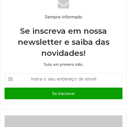
Sempre informado
Se inscreva em nossa
newsletter e saiba das
novidades!
Tudo em primeira mão.
I
n
s
i
r
a
o
s
e