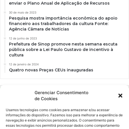
enviar o Plano Anual de Aplicação de Recursos
30 de maio de 2023
Pesquisa mostra importância econômica do apoio
financeiro aos trabalhadores da cultura Fonte:
Agência Câmara de Notícias
12 de junho de 2023
Prefeitura de Sinop promove nesta semana escuta
pública sobre a Lei Paulo Gustavo de incentivo à
cultura
12 de janeiro de 2024
Quatro novas Praças CEUs inauguradas
Gerenciar Consentimento
de Cookies
Usamos tecnologias como cookies para armazenar e/ou acessar
informações do dispositivo. Fazemos isso para melhorar a experiência de
navegação e exibir anúncios personalizados. O consentimento para
essas tecnologias nos permitirá processar dados como comportamento
Ockara é uma plataforma multicultural e criativa. Nossa proposta é