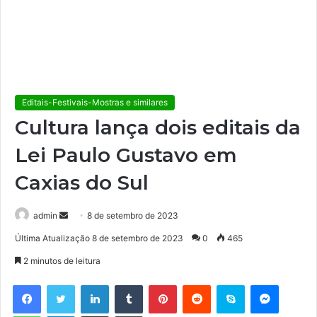
Editais-Festivais-Mostras e similares
Cultura lança dois editais da
Lei Paulo Gustavo em
Caxias do Sul
admin
M
8 de setembro de 2023
a
Última Atualização 8 de setembro de 2023
0
465
n
2 minutos de leitura
d
e
Facebook
Twitter
Linkedin
Tumblr
Pinterest
Reddit
Skype
Messenger
u
WhatsApp
Telegram
Compartilhar via e-mail
Imprimir