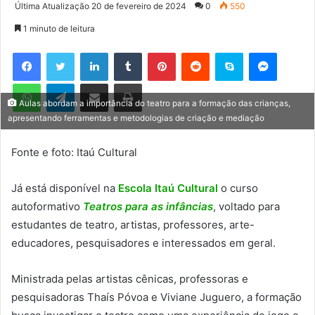
a
Última Atualização 20 de fevereiro de 2024
0
550
n
1 minuto de leitura
d
e
Facebook
Twitter
Linkedin
Tumblr
Pinterest
Reddit
Skype
Messenger
u
WhatsApp
Telegram
Compartilhar via e-mail
Imprimir
m
e
Aulas abordam a importância do teatro para a formação das crianças,
apresentando ferramentas e metodologias de criação e mediação
-
m
Fonte e foto: Itaú Cultural
a
i
l
Já está disponível na
Escola Itaú Cultural
o curso
autoformativo
Teatros para as infâncias
, voltado para
estudantes de teatro, artistas, professores, arte-
educadores, pesquisadores e interessados em geral.
Ministrada pelas artistas cênicas, professoras e
pesquisadoras Thaís Póvoa e Viviane Juguero, a formação