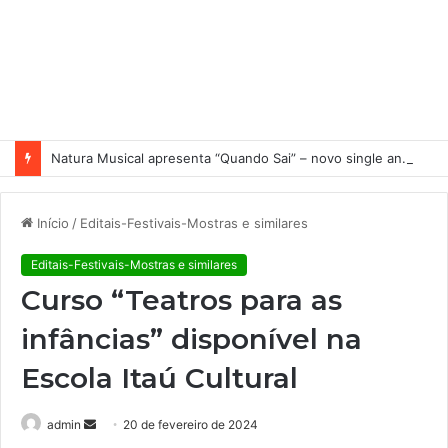
Natura Musical apresenta “Quando Sai” – novo single antecipa estreia do primeiro álbum solo de Elisa Maia
Início
/
Editais-Festivais-Mostras e similares
Editais-Festivais-Mostras e similares
Curso “Teatros para as
infâncias” disponível na
Escola Itaú Cultural
admin
M
20 de fevereiro de 2024