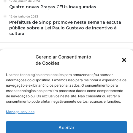
12 de janeiro de 2024
Quatro novas Praças CEUs inauguradas
12 de junho de 2023
Prefeitura de Sinop promove nesta semana escuta
pública sobre a Lei Paulo Gustavo de incentivo à
cultura
Gerenciar Consentimento
de Cookies
Usamos tecnologias como cookies para armazenar e/ou acessar
informações do dispositivo. Fazemos isso para melhorar a experiência de
navegação e exibir anúncios personalizados. O consentimento para
essas tecnologias nos permitirá processar dados como comportamento
Ockara é uma plataforma multicultural e criativa. Nossa proposta é
de navegação ou IDs exclusivos neste site. Não consentir ou retirar o
oferecer o máximo de ferramentas para realizadores e
consentimento pode afetar negativamente certos recursos e funções.
gerenciadores de espaços criativos e culturais.
Manage services
YouTube
Instagram
Aceitar