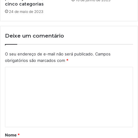
cinco categorias
24 de maio de 2023
Deixe um comentário
O seu endereço de e-mail não será publicado.
Campos
obrigatórios são marcados com
*
C
o
m
e
n
t
á
Nome
*
r