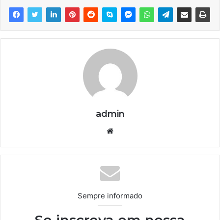
admin
We
bsi
te
Sempre informado