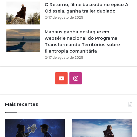
O Retorno, filme baseado no épico A
Odisseia, ganha trailer dublado
17 de agosto de 2025
Manaus ganha destaque em
websérie nacional do Programa
Transformando Territórios sobre
filantropia comunitária
17 de agosto de 2025
Y
I
o
n
u
s
Mais recentes
T
t
u
a