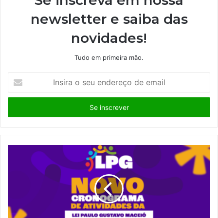
Se inscreva em nossa
newsletter e saiba das
novidades!
Tudo em primeira mão.
I
n
s
i
r
a
o
s
e
u
e
n
d
e