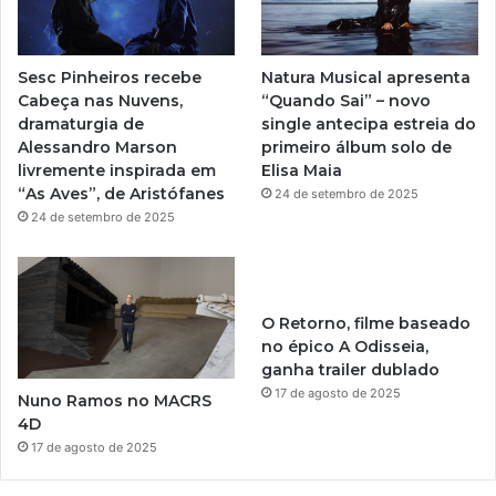
b
g
e
r
Sesc Pinheiros recebe
Natura Musical apresenta
a
Cabeça nas Nuvens,
“Quando Sai” – novo
dramaturgia de
single antecipa estreia do
m
Alessandro Marson
primeiro álbum solo de
livremente inspirada em
Elisa Maia
“As Aves”, de Aristófanes
24 de setembro de 2025
24 de setembro de 2025
O Retorno, filme baseado
no épico A Odisseia,
ganha trailer dublado
17 de agosto de 2025
Nuno Ramos no MACRS
4D
17 de agosto de 2025