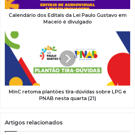
r
e
ç
Calendário dos Editais da Lei Paulo Gustavo em
o
Maceió é divulgado
d
e
e
m
a
i
l
MinC retoma plantões tira-dúvidas sobre LPG e
PNAB nesta quarta (21)
Artigos relacionados