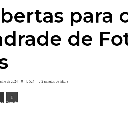
abertas para 
drade de Fot
s
julho de 2024
0
524
2 minutos de leitura
l
Imprimir