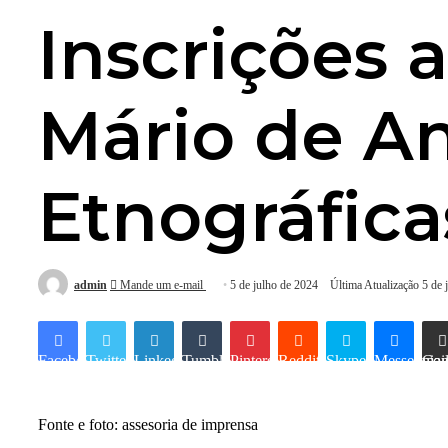
Inscrições 
Mário de An
Etnográfica
admin
Mande um e-mail
5 de julho de 2024
Última Atualização 5 de 
Facebook
Twitter
Linkedin
Tumblr
Pinterest
Reddit
Skype
Messenger
Compartilhar via e-mai
Fonte e foto: assesoria de imprensa