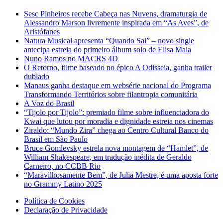
Sesc Pinheiros recebe Cabeça nas Nuvens, dramaturgia de
Alessandro Marson livremente inspirada em “As Aves”, de
Aristófanes
Natura Musical apresenta “Quando Sai” – novo single
antecipa estreia do primeiro álbum solo de Elisa Maia
Nuno Ramos no MACRS 4D
O Retorno, filme baseado no épico A Odisseia, ganha trailer
dublado
Manaus ganha destaque em websérie nacional do Programa
Transformando Territórios sobre filantropia comunitária
A Voz do Brasil
“Tijolo por Tijolo”: premiado filme sobre influenciadora do
Kwai que lutou por moradia e dignidade estreia nos cinemas
Ziraldo: “Mundo Zira” chega ao Centro Cultural Banco do
Brasil em São Paulo
Bruce Gomlevsky estrela nova montagem de “Hamlet”, de
William Shakespeare, em tradução inédita de Geraldo
Carneiro, no CCBB Rio
“Maravilhosamente Bem”, de Julia Mestre, é uma aposta forte
no Grammy Latino 2025
Política de Cookies
Declaração de Privacidade