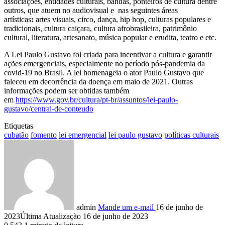
associações, entidades culturais, bandas, ponteiros de cultura dentre
outros, que atuem no audiovisual e nas seguintes áreas
artísticas
:
artes visuais, circo, dança, hip hop, culturas populares e
tradicionais, cultura caiçara, cultura afrobrasileira, patrimônio
cultural, literatura, artesanato, música popular e erudita, teatro e etc.
A Lei Paulo Gustavo foi criada para incentivar a cultura e garantir
ações emergenciais, especialmente no período pós-pandemia da
covid-19 no Brasil. A lei homenageia o ator Paulo Gustavo que
faleceu em decorrência da doença em maio de 2021. Outras
informações podem ser obtidas também
em
https://www.gov.br/cultura/pt-br/assuntos/lei-paulo-
gustavo/central-de-conteudo
Etiquetas
cubatão
fomento
lei emergencial
lei paulo gustavo
políticas culturais
admin
Mande um e-mail
16 de junho de
2023
Última Atualização 16 de junho de 2023