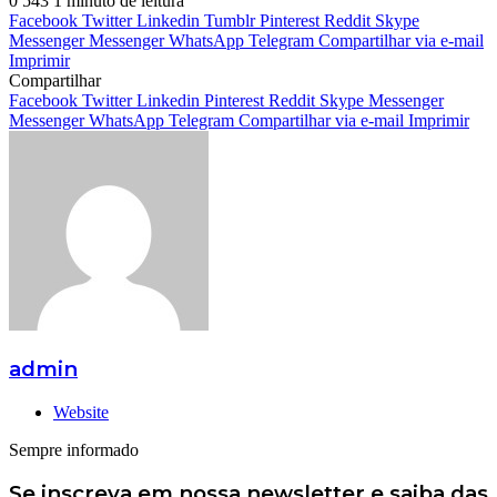
0
543
1 minuto de leitura
Facebook
Twitter
Linkedin
Tumblr
Pinterest
Reddit
Skype
Messenger
Messenger
WhatsApp
Telegram
Compartilhar via e-mail
Imprimir
Compartilhar
Facebook
Twitter
Linkedin
Pinterest
Reddit
Skype
Messenger
Messenger
WhatsApp
Telegram
Compartilhar via e-mail
Imprimir
admin
Website
Sempre informado
Se inscreva em nossa newsletter e saiba das