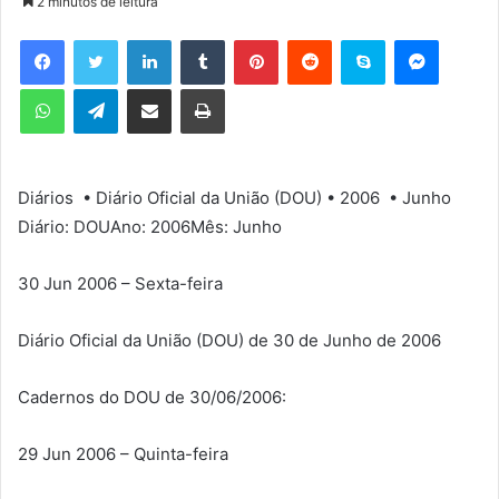
2 minutos de leitura
d
e
Facebook
Twitter
Linkedin
Tumblr
Pinterest
Reddit
Skype
Messenger
u
WhatsApp
Telegram
Compartilhar via e-mail
Imprimir
m
e
-
m
Diários • Diário Oficial da União (DOU) • 2006 • Junho
a
Diário: DOUAno: 2006Mês: Junho
i
l
30 Jun 2006 – Sexta-feira
Diário Oficial da União (DOU) de 30 de Junho de 2006
Cadernos do DOU de 30/06/2006:
29 Jun 2006 – Quinta-feira