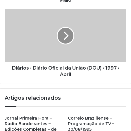
Maio
d
e
e
m
a
i
l
Diários • Diário Oficial da União (DOU) • 1997 •
Abril
Artigos relacionados
Jornal Primeira Hora –
Correio Braziliense –
Rádio Bandeirantes –
Programação de TV –
Edições Completas – de
30/08/1995