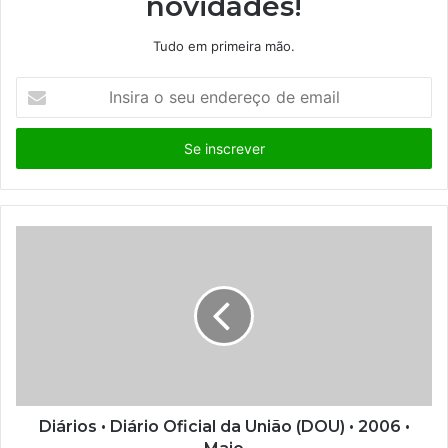
novidades!
Tudo em primeira mão.
I
n
s
i
r
a
o
s
e
u
e
n
d
e
r
e
ç
Diários • Diário Oficial da União (DOU) • 2006 •
o