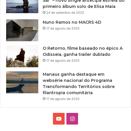
Sai” – novo single antecipa estreia do
primeiro álbum solo de Elisa Maia
24 de setembro de 2025
Nuno Ramos no MACRS 4D
17 de agosto de 2025
O Retorno, filme baseado no épico A
Odisseia, ganha trailer dublado
17 de agosto de 2025
Manaus ganha destaque em
websérie nacional do Programa
Transformando Territórios sobre
filantropia comunitária
17 de agosto de 2025
Y
I
o
n