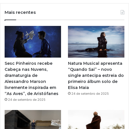
u
s
Mais recentes
T
t
u
a
b
g
e
r
Sesc Pinheiros recebe
Natura Musical apresenta
a
Cabeça nas Nuvens,
“Quando Sai” – novo
dramaturgia de
single antecipa estreia do
m
Alessandro Marson
primeiro álbum solo de
livremente inspirada em
Elisa Maia
“As Aves”, de Aristófanes
24 de setembro de 2025
24 de setembro de 2025