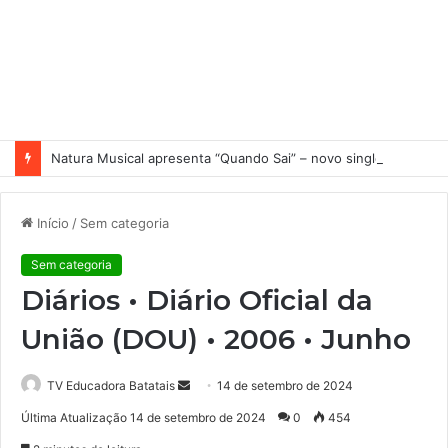
Natura Musical apresenta “Quando Sai” – novo single antecipa estreia do primeiro álbum solo de Elisa Maia
Início
/
Sem categoria
Sem categoria
Diários • Diário Oficial da
União (DOU) • 2006 • Junho
TV Educadora Batatais
M
14 de setembro de 2024
a
Última Atualização 14 de setembro de 2024
0
454
n