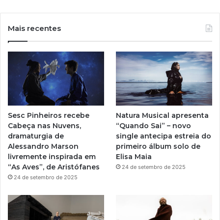
o
n
u
s
Mais recentes
T
t
u
a
b
g
e
r
Sesc Pinheiros recebe
Natura Musical apresenta
a
Cabeça nas Nuvens,
“Quando Sai” – novo
dramaturgia de
single antecipa estreia do
m
Alessandro Marson
primeiro álbum solo de
livremente inspirada em
Elisa Maia
“As Aves”, de Aristófanes
24 de setembro de 2025
24 de setembro de 2025