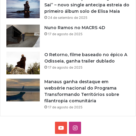
t
Sai” – novo single antecipa estreia do
u
primeiro álbum solo de Elisa Maia
b
24 de setembro de 2025
r
o
Nuno Ramos no MACRS 4D
17 de agosto de 2025
O Retorno, filme baseado no épico A
Odisseia, ganha trailer dublado
17 de agosto de 2025
Manaus ganha destaque em
websérie nacional do Programa
Transformando Territórios sobre
filantropia comunitária
17 de agosto de 2025
Y
I