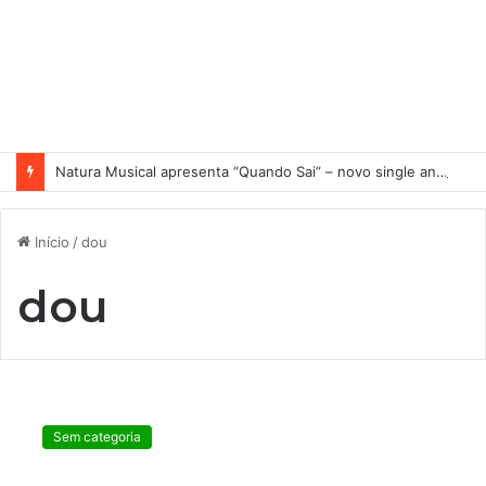
Natura Musical apresenta “Quando Sai” – novo single antecipa estreia do primeiro álbum solo de Elisa Maia
Início
/
dou
dou
D
i
Sem categoria
á
r