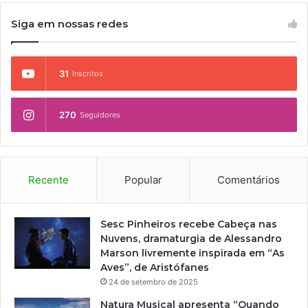
n
u
i
Siga em nossas redes
b
ã
r
o
o
(
31
Inscritos
D
O
U
270
Seguidores
)
•
1
Recente
Popular
Comentários
9
8
7
Sesc Pinheiros recebe Cabeça nas
Nuvens, dramaturgia de Alessandro
•
Marson livremente inspirada em “As
Aves”, de Aristófanes
O
24 de setembro de 2025
u
Natura Musical apresenta “Quando