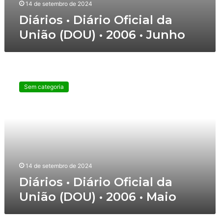
i
A
14 de setembro de 2024
c
b
Diários • Diário Oficial da
i
r
União (DOU) • 2006 • Junho
a
i
l
l
d
a
D
U
i
n
Sem categoria
á
i
r
ã
i
o
o
(
s
D
•
O
D
U
i
)
14 de setembro de 2024
á
•
Diários • Diário Oficial da
r
2
União (DOU) • 2006 • Maio
i
0
o
0
O
6