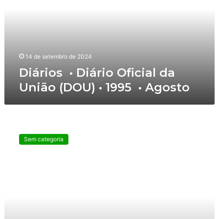
i
o
s
•
14 de setembro de 2024
D
Diários • Diário Oficial da
i
União (DOU) • 1995 • Agosto
á
r
i
o
D
O
i
f
Sem categoria
á
i
r
c
i
i
o
a
s
l
d
•
a