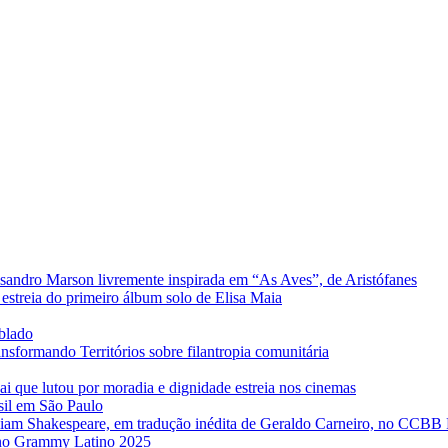
sandro Marson livremente inspirada em “As Aves”, de Aristófanes
estreia do primeiro álbum solo de Elisa Maia
ublado
formando Territórios sobre filantropia comunitária
ai que lutou por moradia e dignidade estreia nos cinemas
sil em São Paulo
iam Shakespeare, em tradução inédita de Geraldo Carneiro, no CCBB
e no Grammy Latino 2025