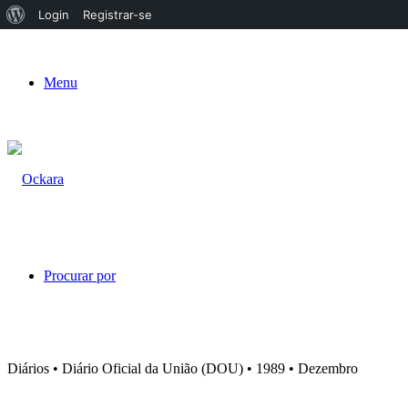
Sobre
Login
Registrar-se
o
WordPress
Menu
Procurar por
Diários • Diário Oficial da União (DOU) • 1989 • Dezembro