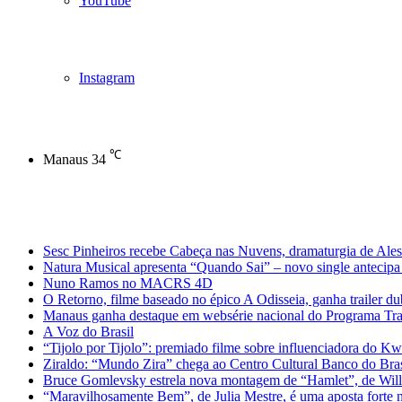
YouTube
Instagram
℃
Manaus
34
Notícias de Última Hora
Sesc Pinheiros recebe Cabeça nas Nuvens, dramaturgia de Ales
Natura Musical apresenta “Quando Sai” – novo single antecipa 
Nuno Ramos no MACRS 4D
O Retorno, filme baseado no épico A Odisseia, ganha trailer d
Manaus ganha destaque em websérie nacional do Programa Trans
A Voz do Brasil
“Tijolo por Tijolo”: premiado filme sobre influenciadora do Kw
Ziraldo: “Mundo Zira” chega ao Centro Cultural Banco do Bra
Bruce Gomlevsky estrela nova montagem de “Hamlet”, de Will
“Maravilhosamente Bem”, de Julia Mestre, é uma aposta fort