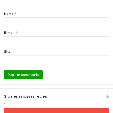
á
Nome
*
r
i
o
E-mail
*
*
Site
Siga em nossas redes