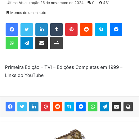
a
Última Atualização 26 de novembro de 2024
0
431
n
Menos de um minuto
d
e
Facebook
Twitter
Linkedin
Tumblr
Pinterest
Reddit
Skype
Messenger
u
WhatsApp
Telegram
Compartilhar via e-mail
Imprimir
m
e
-
m
Primeira Edição – TV! – Edições Completas em 1999 –
a
Links do YouTube
i
l