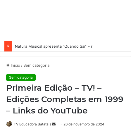
Natura Musical apresenta “Quando Sai” – novo single antecipa estreia do primeiro álbum solo de Elisa Maia
Início
/
Sem categoria
Sem categoria
Primeira Edição – TV! –
Edições Completas em 1999
– Links do YouTube
TV Educadora Batatais
M
26 de novembro de 2024