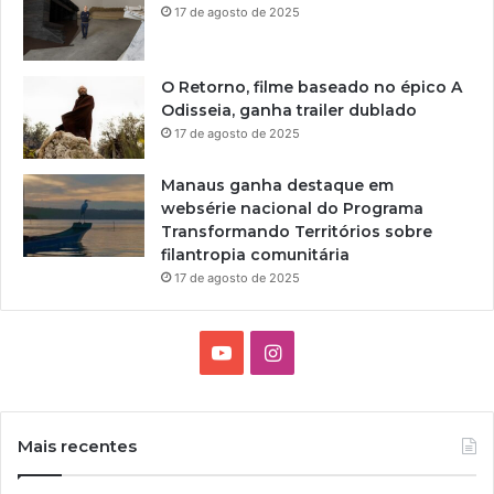
17 de agosto de 2025
O Retorno, filme baseado no épico A
Odisseia, ganha trailer dublado
17 de agosto de 2025
Manaus ganha destaque em
websérie nacional do Programa
Transformando Territórios sobre
filantropia comunitária
17 de agosto de 2025
Y
I
o
n
u
s
Mais recentes
T
t