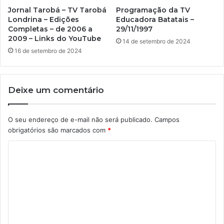
Jornal Tarobá – TV Tarobá
Programação da TV
Londrina – Edições
Educadora Batatais –
Completas – de 2006 a
29/11/1997
2009 – Links do YouTube
14 de setembro de 2024
16 de setembro de 2024
Deixe um comentário
O seu endereço de e-mail não será publicado.
Campos
obrigatórios são marcados com
*
C
o
m
e
n
t