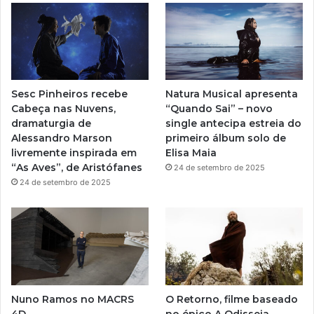
u
a
b
g
e
r
Sesc Pinheiros recebe
Natura Musical apresenta
a
Cabeça nas Nuvens,
“Quando Sai” – novo
dramaturgia de
single antecipa estreia do
m
Alessandro Marson
primeiro álbum solo de
livremente inspirada em
Elisa Maia
“As Aves”, de Aristófanes
24 de setembro de 2025
24 de setembro de 2025
Nuno Ramos no MACRS
O Retorno, filme baseado
4D
no épico A Odisseia,