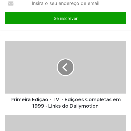
I
n
s
i
r
a
o
s
e
u
e
n
d
e
r
e
ç
Primeira Edição - TV! - Edições Completas em
o
1999 - Links do Dailymotion
d
e
e
m