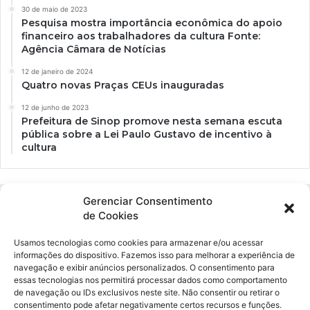
30 de maio de 2023
Pesquisa mostra importância econômica do apoio
financeiro aos trabalhadores da cultura Fonte:
Agência Câmara de Notícias
12 de janeiro de 2024
Quatro novas Praças CEUs inauguradas
12 de junho de 2023
Prefeitura de Sinop promove nesta semana escuta
pública sobre a Lei Paulo Gustavo de incentivo à
cultura
Gerenciar Consentimento
de Cookies
Usamos tecnologias como cookies para armazenar e/ou acessar
informações do dispositivo. Fazemos isso para melhorar a experiência de
navegação e exibir anúncios personalizados. O consentimento para
essas tecnologias nos permitirá processar dados como comportamento
Ockara é uma plataforma multicultural e criativa. Nossa proposta é
de navegação ou IDs exclusivos neste site. Não consentir ou retirar o
oferecer o máximo de ferramentas para realizadores e
consentimento pode afetar negativamente certos recursos e funções.