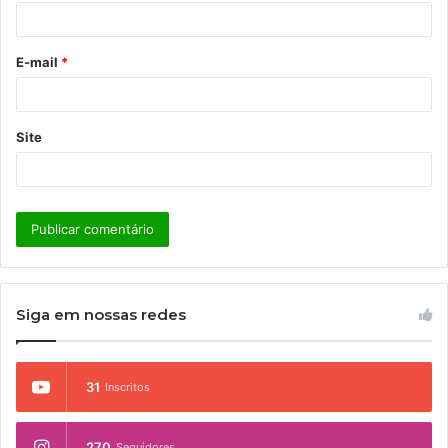
i
o
E-mail
*
*
Site
Siga em nossas redes
31
Inscritos
270
Seguidores