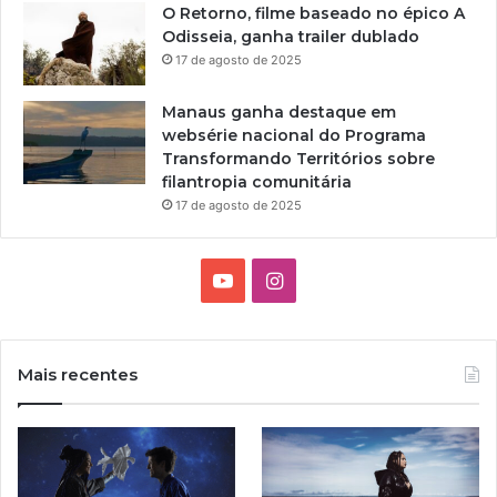
O Retorno, filme baseado no épico A
Odisseia, ganha trailer dublado
17 de agosto de 2025
Manaus ganha destaque em
websérie nacional do Programa
Transformando Territórios sobre
filantropia comunitária
17 de agosto de 2025
Y
I
o
n
u
s
Mais recentes
T
t
u
a