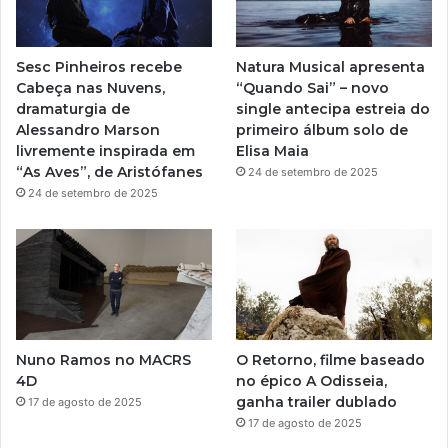
b
g
e
r
Sesc Pinheiros recebe
Natura Musical apresenta
a
Cabeça nas Nuvens,
“Quando Sai” – novo
dramaturgia de
single antecipa estreia do
m
Alessandro Marson
primeiro álbum solo de
livremente inspirada em
Elisa Maia
“As Aves”, de Aristófanes
24 de setembro de 2025
24 de setembro de 2025
Nuno Ramos no MACRS
O Retorno, filme baseado
4D
no épico A Odisseia,
ganha trailer dublado
17 de agosto de 2025
17 de agosto de 2025