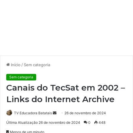
Início
/
Sem categoria
Sem categoria
Canais do TecSat em 2002 –
Links do Internet Archive
TV Educadora Batatais
M
26 de novembro de 2024
a
Última Atualização 26 de novembro de 2024
0
448
n
Menos de um minuto