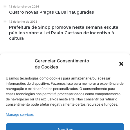
12 de janeiro de 2024
Quatro novas Praças CEUs inauguradas
12 de junho de 2023
Prefeitura de Sinop promove nesta semana escuta
pública sobre a Lei Paulo Gustavo de incentivo à
cultura
Gerenciar Consentimento
de Cookies
Usamos tecnologias como cookies para armazenar e/ou acessar
informações do dispositivo. Fazemos isso para melhorar a experiência de
navegação e exibir anúncios personalizados. O consentimento para
essas tecnologias nos permitirá processar dados como comportamento
Ockara é uma plataforma multicultural e criativa. Nossa proposta é
de navegação ou IDs exclusivos neste site. Não consentir ou retirar o
oferecer o máximo de ferramentas para realizadores e
consentimento pode afetar negativamente certos recursos e funções.
gerenciadores de espaços criativos e culturais.
Manage services
YouTube
Instagram
Aceitar