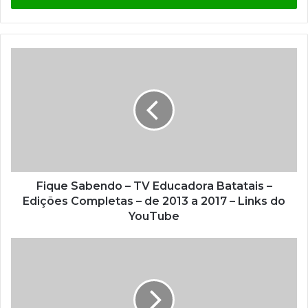
r
a
o
s
e
u
e
n
d
e
r
e
ç
Fique Sabendo – TV Educadora Batatais –
o
Edições Completas – de 2013 a 2017 – Links do
d
YouTube
e
e
m
a
i
l