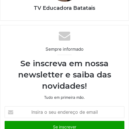
TV Educadora Batatais
Sempre informado
Se inscreva em nossa
newsletter e saiba das
novidades!
Tudo em primeira mão.
I
n
s
i