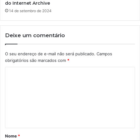
do Internet Archive
14 de setembro de 2024
Deixe um comentário
O seu endereço de e-mail não será publicado.
Campos
obrigatórios são marcados com
*
C
o
m
e
n
t
á
Nome
*
r