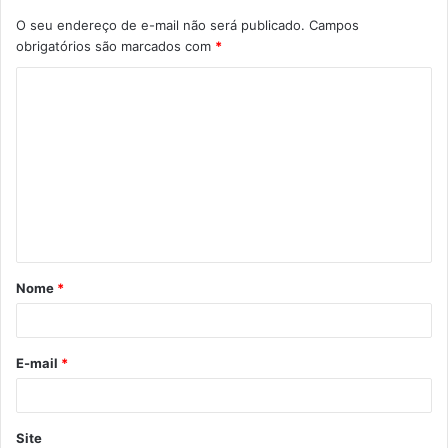
O seu endereço de e-mail não será publicado.
Campos
obrigatórios são marcados com
*
C
o
m
e
n
t
á
Nome
*
r
i
o
E-mail
*
*
Site