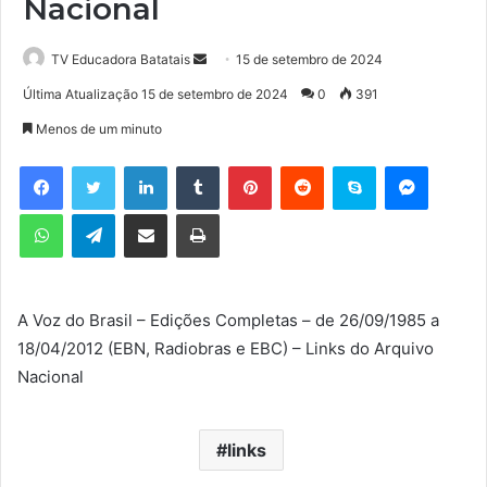
Nacional
TV Educadora Batatais
M
15 de setembro de 2024
a
Última Atualização 15 de setembro de 2024
0
391
n
Menos de um minuto
d
e
Facebook
Twitter
Linkedin
Tumblr
Pinterest
Reddit
Skype
Messenger
u
WhatsApp
Telegram
Compartilhar via e-mail
Imprimir
m
e
-
m
A Voz do Brasil – Edições Completas – de 26/09/1985 a
a
18/04/2012 (EBN, Radiobras e EBC) – Links do Arquivo
i
l
Nacional
links