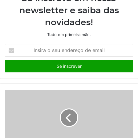
newsletter e saiba das
novidades!
Tudo em primeira mão.
I
n
s
i
r
a
o
s
e
u
e
n
d
e
r