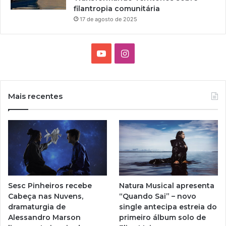
filantropia comunitária
17 de agosto de 2025
Y
I
o
n
u
s
Mais recentes
T
t
u
a
b
g
e
r
Sesc Pinheiros recebe
Natura Musical apresenta
a
Cabeça nas Nuvens,
“Quando Sai” – novo
dramaturgia de
single antecipa estreia do
m
Alessandro Marson
primeiro álbum solo de