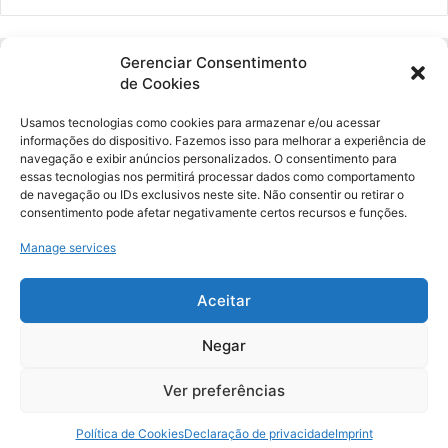
Gerenciar Consentimento
de Cookies
Usamos tecnologias como cookies para armazenar e/ou acessar
informações do dispositivo. Fazemos isso para melhorar a experiência de
navegação e exibir anúncios personalizados. O consentimento para
essas tecnologias nos permitirá processar dados como comportamento
Ockara é uma plataforma multicultural e criativa. Nossa proposta é
de navegação ou IDs exclusivos neste site. Não consentir ou retirar o
oferecer o máximo de ferramentas para realizadores e
consentimento pode afetar negativamente certos recursos e funções.
gerenciadores de espaços criativos e culturais.
Manage services
YouTube
Instagram
Aceitar
Negar
© Merak Produções Criativas. CNPJ: 39.155.931/0001-02.
Inscrição Municipal: 47927301. Todos os direitos Reservados.
Ver preferências
Política de Cookies
Declaração de privacidade
Imprint