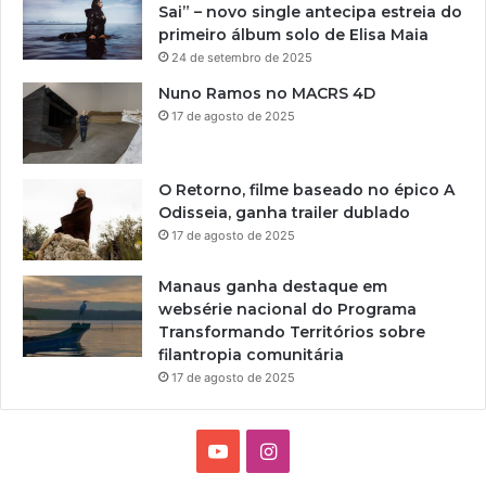
u
Sai” – novo single antecipa estreia do
2
b
primeiro álbum solo de Elisa Maia
0
e
24 de setembro de 2025
0
3
Nuno Ramos no MACRS 4D
a
17 de agosto de 2025
2
0
0
O Retorno, filme baseado no épico A
5
Odisseia, ganha trailer dublado
–
17 de agosto de 2025
L
i
Manaus ganha destaque em
n
websérie nacional do Programa
k
Transformando Territórios sobre
s
filantropia comunitária
d
17 de agosto de 2025
o
Y
o
Y
I
u
T