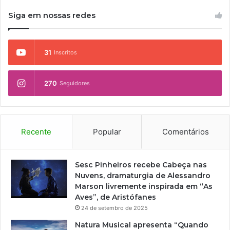
d
/
1
a
Siga em nossas redes
1
9
–
9
8
E
9
1
d
7
a
31
Inscritos
i
–
1
ç
L
9
õ
i
8
270
Seguidores
e
n
2
s
k
–
C
s
L
o
d
i
m
Recente
Popular
Comentários
o
n
p
Y
k
l
o
s
e
Sesc Pinheiros recebe Cabeça nas
u
d
t
Nuvens, dramaturgia de Alessandro
T
o
a
Marson livremente inspirada em “As
u
Y
s
Aves”, de Aristófanes
b
o
–
24 de setembro de 2025
e
u
d
T
Natura Musical apresenta “Quando
e