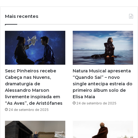
o
n
u
b
u
s
Mais recentes
e
T
t
u
a
b
g
e
r
Sesc Pinheiros recebe
Natura Musical apresenta
a
Cabeça nas Nuvens,
“Quando Sai” – novo
dramaturgia de
single antecipa estreia do
m
Alessandro Marson
primeiro álbum solo de
livremente inspirada em
Elisa Maia
“As Aves”, de Aristófanes
24 de setembro de 2025
24 de setembro de 2025