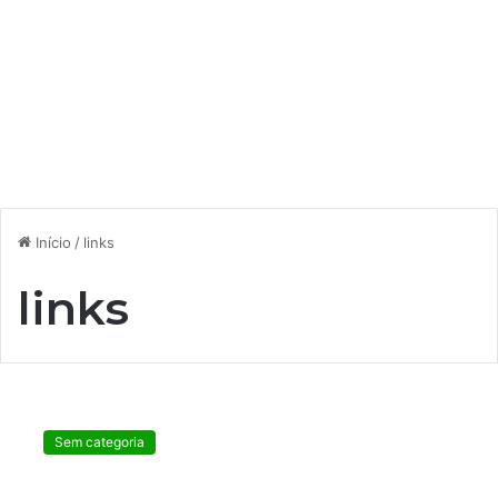
Início
/
links
links
B
r
Sem categoria
a
s