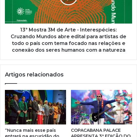
l
13ª Mostra 3M de Arte - Interespécies:
Cruzando Mundos abre edital para artistas de
todo o país com tema focado nas relações e
conexão dos seres humanos com a natureza
Artigos relacionados
“Nunca mais esse país
COPACABANA PALACE
entrará na escuridão do
APRESENTA 3ª EDIÇÃO DO