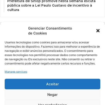
Prefeitura de Sinop promove nesta semana escuta
pública sobre a Lei Paulo Gustavo de incentivo à
cultura
Gerenciar Consentimento
de Cookies
Usamos tecnologias como cookies para armazenar e/ou acessar
informações do dispositivo. Fazemos isso para melhorar a experiência de
navegação e exibir anúncios personalizados. O consentimento para
essas tecnologias nos permitirá processar dados como comportamento
Ockara é uma plataforma multicultural e criativa. Nossa proposta é
de navegação ou IDs exclusivos neste site. Não consentir ou retirar o
oferecer o máximo de ferramentas para realizadores e
consentimento pode afetar negativamente certos recursos e funções.
gerenciadores de espaços criativos e culturais.
Manage services
YouTube
Instagram
Aceitar
Negar
© Merak Produções Criativas. CNPJ: 39.155.931/0001-02.
Inscrição Municipal: 47927301. Todos os direitos Reservados.