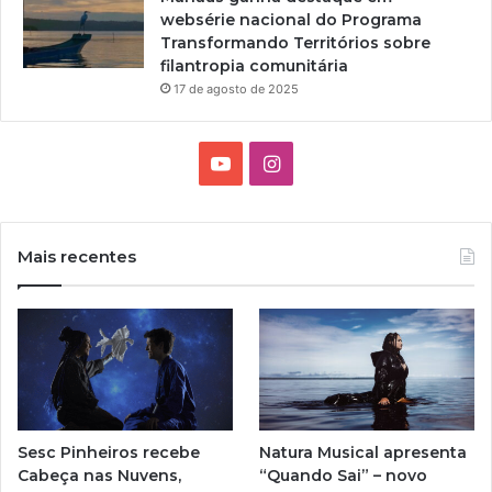
websérie nacional do Programa
Transformando Territórios sobre
filantropia comunitária
17 de agosto de 2025
Y
I
o
n
u
s
Mais recentes
T
t
u
a
b
g
e
r
Sesc Pinheiros recebe
Natura Musical apresenta
a
Cabeça nas Nuvens,
“Quando Sai” – novo