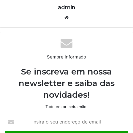
admin
We
bsi
te
Sempre informado
Se inscreva em nossa
newsletter e saiba das
novidades!
Tudo em primeira mão.
I
n
s