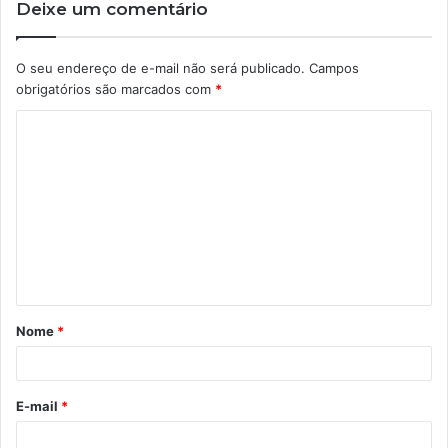
Deixe um comentário
O seu endereço de e-mail não será publicado.
Campos
obrigatórios são marcados com
*
C
o
m
e
n
t
á
Nome
*
r
i
o
E-mail
*
*