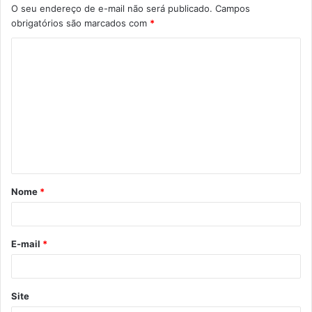
O seu endereço de e-mail não será publicado.
Campos
obrigatórios são marcados com
*
C
o
m
e
n
t
á
Nome
*
r
i
o
E-mail
*
*
Site