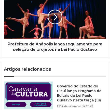
m
a
i
l
Prefeitura de Anápolis lança regulamento para
seleção de projetos na Lei Paulo Gustavo
Artigos relacionados
Governo do Estado do
Piauí lança Programa de
Editais da Lei Paulo
Gustavo nesta terça (19)
19 de setembro de 2023