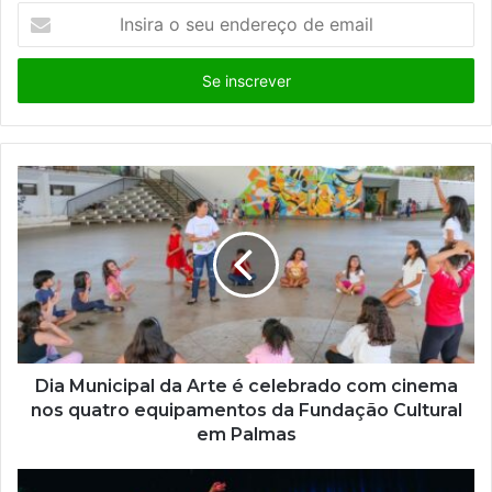
I
n
s
i
r
a
o
s
e
u
e
n
d
e
r
e
ç
Dia Municipal da Arte é celebrado com cinema
o
nos quatro equipamentos da Fundação Cultural
d
em Palmas
e
e