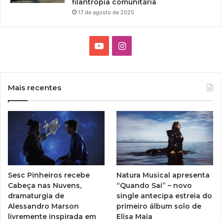
filantropia comunitária
17 de agosto de 2025
Y
I
o
n
u
s
Mais recentes
T
t
u
a
b
g
e
r
Sesc Pinheiros recebe
Natura Musical apresenta
a
Cabeça nas Nuvens,
“Quando Sai” – novo
dramaturgia de
single antecipa estreia do
m
Alessandro Marson
primeiro álbum solo de
livremente inspirada em
Elisa Maia