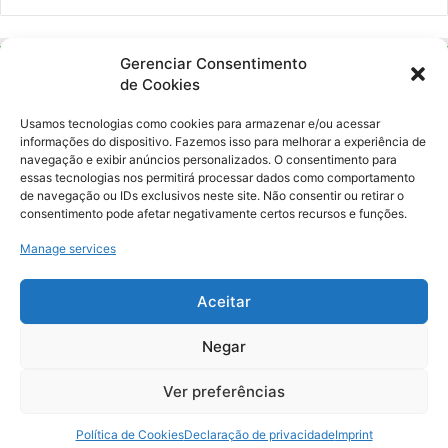
Gerenciar Consentimento
de Cookies
Usamos tecnologias como cookies para armazenar e/ou acessar
informações do dispositivo. Fazemos isso para melhorar a experiência de
navegação e exibir anúncios personalizados. O consentimento para
essas tecnologias nos permitirá processar dados como comportamento
Ockara é uma plataforma multicultural e criativa. Nossa proposta é
de navegação ou IDs exclusivos neste site. Não consentir ou retirar o
oferecer o máximo de ferramentas para realizadores e
consentimento pode afetar negativamente certos recursos e funções.
gerenciadores de espaços criativos e culturais.
Manage services
YouTube
Instagram
Aceitar
Negar
© Merak Produções Criativas. CNPJ: 39.155.931/0001-02.
Inscrição Municipal: 47927301. Todos os direitos Reservados.
Ver preferências
Política de Cookies
Declaração de privacidade
Imprint