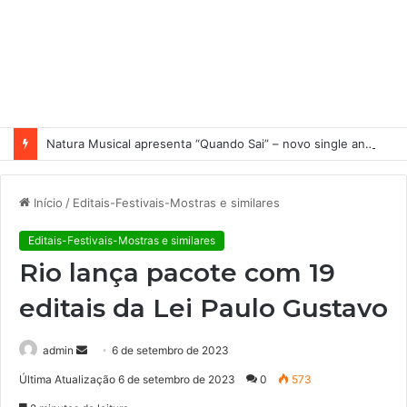
Natura Musical apresenta “Quando Sai” – novo single antecipa estreia do primeiro álbum solo de Elisa Maia
Início
/
Editais-Festivais-Mostras e similares
Editais-Festivais-Mostras e similares
Rio lança pacote com 19
editais da Lei Paulo Gustavo
admin
M
6 de setembro de 2023
a
Última Atualização 6 de setembro de 2023
0
573
n