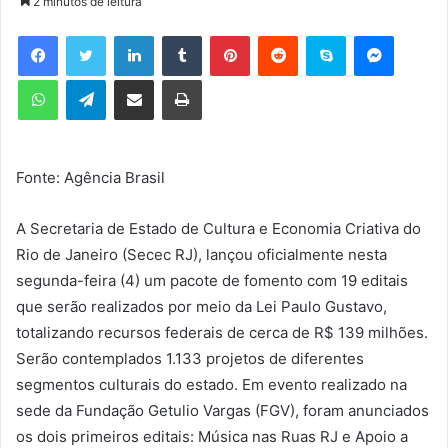
2 minutos de leitura
d
e
Facebook
Twitter
Linkedin
Tumblr
Pinterest
Reddit
Skype
Messenger
u
WhatsApp
Telegram
Compartilhar via e-mail
Imprimir
m
e
-
m
Fonte: Agência Brasil
a
i
l
A Secretaria de Estado de Cultura e Economia Criativa do
Rio de Janeiro (Secec RJ), lançou oficialmente nesta
segunda-feira (4) um pacote de fomento com 19 editais
que serão realizados por meio da Lei Paulo Gustavo,
totalizando recursos federais de cerca de R$ 139 milhões.
Serão contemplados 1.133 projetos de diferentes
segmentos culturais do estado. Em evento realizado na
sede da Fundação Getulio Vargas (FGV), foram anunciados
os dois primeiros editais: Música nas Ruas RJ e Apoio a